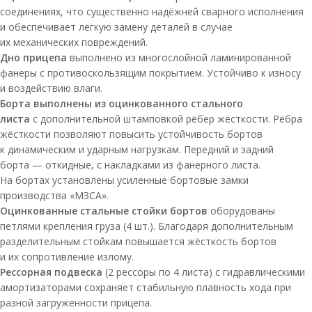
соединениях, что существенно надёжней сварного исполнения
и обеспечивает лёгкую замену деталей в случае
их механических повреждений.
Дно прицепа
выполнено из многослойной ламинированной
фанеры с противоскользящим покрытием. Устойчиво к износу
и воздействию влаги.
Борта выполнены из оцинкованного стального
листа
с дополнительной штамповкой рёбер жёсткости. Рёбра
жёсткости позволяют повысить устойчивость бортов
к динамическим и ударным нагрузкам. Передний и задний
борта — откидные, с накладками из фанерного листа.
На бортах установлены усиленные бортовые замки
производства «МЗСА».
Оцинкованные стальные стойки бортов
оборудованы
петлями крепления груза (4 шт.). Благодаря дополнительным
разделительным стойкам повышается жёсткость бортов
и их сопротивление излому.
Рессорная подвеска
(2 рессоры по 4 листа) с гидравлическими
амортизаторами сохраняет стабильную плавность хода при
разной загруженности прицепа.