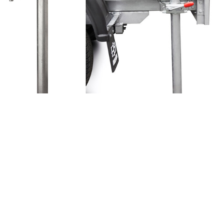
Номер:
8886
Стойка опорная 200 МЗСА 2740.0002
Оцинкованная опорная стойка (Ø48), в комплекте с элементами
крепежа, для установки на раму прицепов общего назначения.
Обеспечивает устойчивость прицепа во время погрузо-