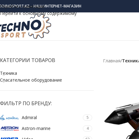
ECHNOSPORT.KZ – НАШ ИНТЕРНЕТ-МАГАЗИН
Перейти к навигации
Перейти к основному содержимому
КАТЕГОРИИ ТОВАРОВ
Главная
/
Техник
Техника
Спасательное оборудование
ФИЛЬТР ПО БРЕНДУ:
Admiral
5
Astron-marine
4