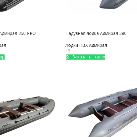
 Адмирал 350 PRO
Надувная лодка Адмирал 380
рал
Лодки ПВХ Адмирал
1
₸
ар
Заказать товар