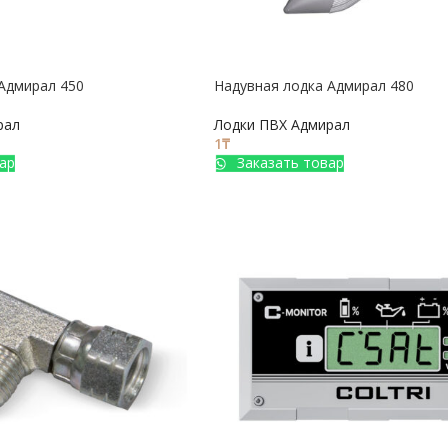
Адмирал 450
Надувная лодка Адмирал 480
рал
Лодки ПВХ Адмирал
1
₸
ар
Заказать товар