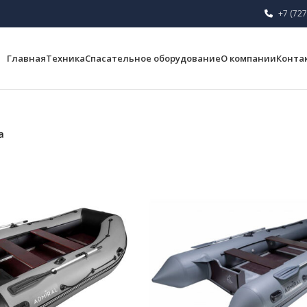
+7 (727
Главная
Техника
Спасательное оборудование
О компании
Конта
а