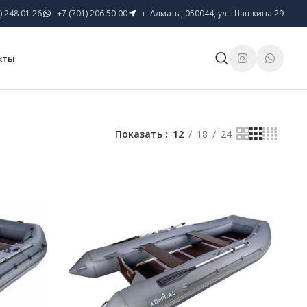
) 248 01 26
+7 (701) 206 50 00
г. Алматы, 050044, ул. Шашкина 29
кты
Показать
12
18
24