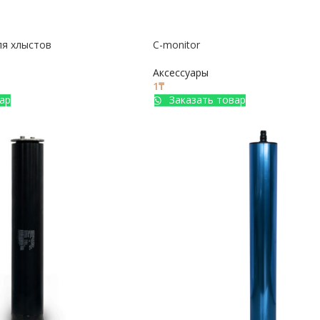
для хлыстов
C-monitor
Аксессуары
1
₸
ар
Заказать товар