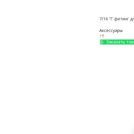
7/16 ‘T’ фитинг 
Аксессуары
1
₸
Заказать тов