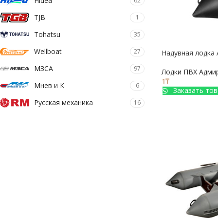
Hidea
62
TJB
1
Tohatsu
35
Wellboat
27
Надувная лодка
МЗСА
97
Лодки ПВХ Адми
1
₸
Мнев и К
6
Заказать тов
Русская механика
16