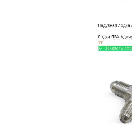
Надувная лодка 
Лодки ПВХ Адми
1
₸
Заказать тов