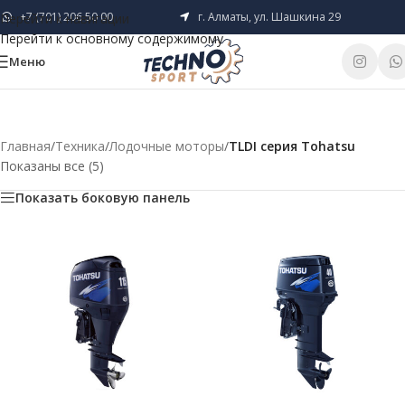
+7 (701) 206 50 00
г. Алматы, ул. Шашкина 29
Перейти к навигации
Перейти к основному содержимому
Меню
Главная
/
Техника
/
Лодочные моторы
/
TLDI серия Tohatsu
Показаны все (5)
Показать боковую панель