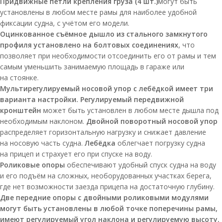
Придвижные петли крепления груза (4 шт.)
могут быть
установлены в любом месте рамы для наиболее удобной
фиксации судна, с учётом его модели.
Оцинкованное съёмное дышло из стального замкнутого
профиля
установлено на болтовых соединениях
, что
позволяет при необходимости отсоединить его от рамы и тем
самым уменьшить занимаемую площадь в гараже или
на стоянке.
Мультирегулируемый носовой упор с лебёдкой имеет три
варианта настройки. Регулируемый передвижной
кронштейн
может быть установлен в любом месте дышла под
необходимым наклоном.
Двойной поворотный носовой упор
распределяет горизонтальную нагрузку и снижает давление
на носовую часть судна.
Лебёдка
облегчает погрузку судна
на прицеп и страхует его при спуске на воду.
Роликовые опоры
обеспечивают удобный спуск судна на воду
и его подъём на сложных, необорудованных участках берега,
где нет возможности заезда прицепа на достаточную глубину.
Две передние опоры с двойными роликовыми модулями
могут быть установлены в любой точке поперечины рамы,
имеют регулируемый угол наклона и регулируемую высоту.