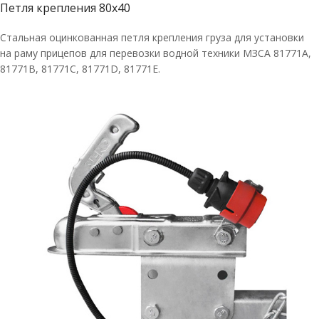
Петля крепления 80х40
Стальная оцинкованная петля крепления груза для установки
на раму прицепов для перевозки водной техники МЗСА 81771A,
81771В, 81771С, 81771D, 81771E.