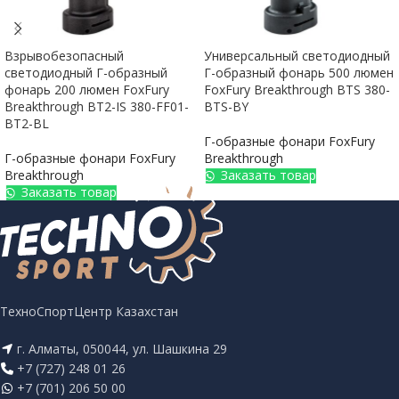
Взрывобезопасный
Универсальный светодиодный
светодиодный Г-образный
Г-образный фонарь 500 люмен
фонарь 200 люмен FoxFury
FoxFury Breakthrough BTS 380-
Breakthrough BT2-IS 380-FF01-
BTS-BY
BT2-BL
Г-образные фонари FoxFury
Г-образные фонари FoxFury
Breakthrough
Breakthrough
Заказать товар
Заказать товар
ТехноСпортЦентр Казахстан
г. Алматы, 050044, ул. Шашкина 29
+7 (727) 248 01 26
+7 (701) 206 50 00