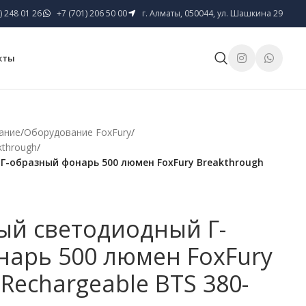
) 248 01 26
+7 (701) 206 50 00
г. Алматы, 050044, ул. Шашкина 29
кты
ание
/
Оборудование FoxFury
/
kthrough
/
-образный фонарь 500 люмен FoxFury Breakthrough
ый светодиодный Г-
арь 500 люмен FoxFury
Rechargeable BTS 380-