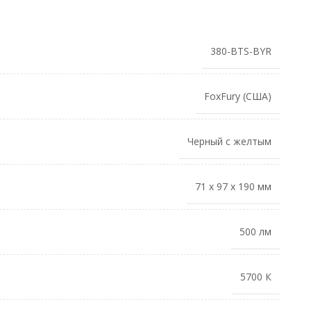
380-BTS-BYR
FoxFury (США)
Черный с желтым
71 х 97 х 190 мм
500 лм
5700 К