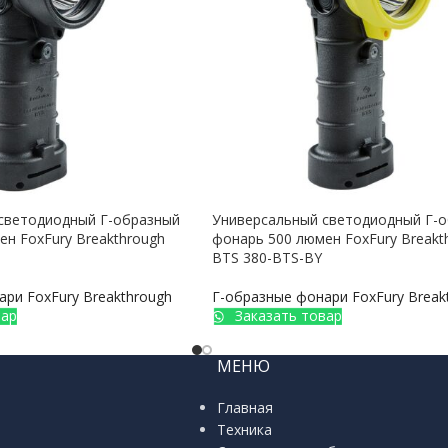
светодиодный Г-образный
Универсальный светодиодный Г-
н FoxFury Breakthrough
фонарь 500 люмен FoxFury Breakt
BTS 380-BTS-BY
ри FoxFury Breakthrough
Г-образные фонари FoxFury Break
вар
Заказать товар
МЕНЮ
Главная
Техника