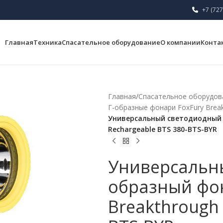
+7 (727
Главная
Техника
Спасательное оборудование
О компании
Конта
Главная
/
Спасательное оборудов
Г-образные фонари FoxFury Brea
Универсальный светодиодный Г
Rechargeable BTS 380-BTS-BYR
Универсальн
образный фон
Breakthrough 