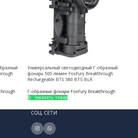
образный
Универсальный светодиодный Г-образный
Унив
hrough
фонарь 500 люмен FoxFury Breakthrough
фона
Rechargeable BTS 380-BTS-BLR
BT2+
through
Г-образные фонари FoxFury Breakthrough
Г-об
Заказать товар
З
СОЦ. СЕТИ