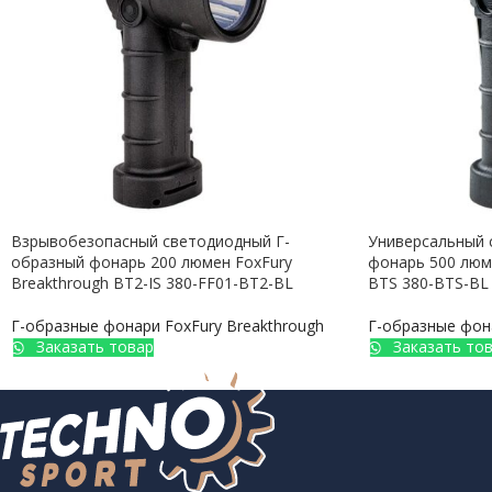
Взрывобезопасный светодиодный Г-
Универсальный 
образный фонарь 200 люмен FoxFury
фонарь 500 люме
Breakthrough BT2-IS 380-FF01-BT2-BL
BTS 380-BTS-BL
Г-образные фонари FoxFury Breakthrough
Г-образные фона
Заказать товар
Заказать то