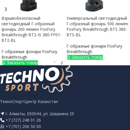
Взрывобезопасный
Универсальный светодиодный
светодиодный Г-образный
Г-образный фонарь 500 люмен
фонарь 200 люмен FoxFury
FoxFury Breakthrough BTS 380-
Breakthrough BT2-IS 380-FF01-
BTS-BL
BT2-BL
Г-образные фонари FoxFury
Г-образные фонари FoxFury
Breakthrough
Breakthrough
Заказать товар
Заказать товар
ТехноСпортЦентр Казахстан
г. Алматы, 050044, ул. Шашкина 29
+7 (727) 248 01 26
+7 (701) 206 50 00