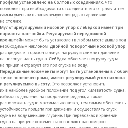
профиля установлено на болтовых соединениях
, что
позволяет при необходимости отсоединить его от рамы и тем
самым уменьшить занимаемую площадь в гараже или
на стоянке.
Мультирегулируемый носовой упор с лебёдкой имеет три
варианта настройки. Регулируемый передвижной
кронштейн
может быть установлен в любом месте дышла под
необходимым наклоном.
Двойной поворотный носовой упор
распределяет горизонтальную нагрузку и снижает давление
на носовую часть судна.
Лебёдка
облегчает погрузку судна
на прицеп и страхует его при спуске на воду.
Передвижные ложементы могут быть установлены в любой
точке поперечен рамы, имеют регулируемый угол наклона
и регулируемую высоту.
Это позволяет установить
их в наиболее удобное положение под угол килеватости судна,
избежать давления на продольные реданы, а также
расположить судно максимально низко, тем самым обеспечить
устойчивость прицепа при движении и осуществлять спуск
судна на воду меньшей глубине. При перевозках и хранении
судна на прицепе ложементы позволяют равномерно
распределить вес техники и уменьшить давление на корпус