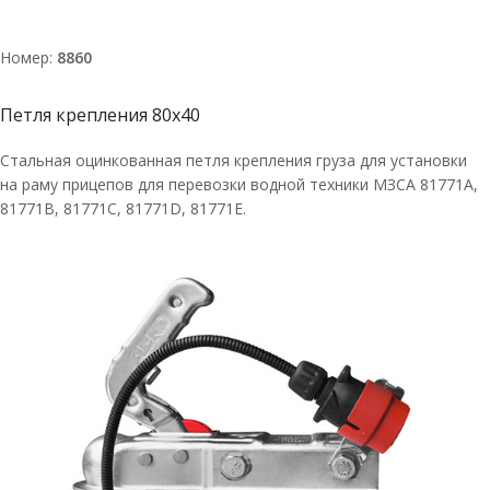
Номер:
8860
Петля крепления 80х40
Стальная оцинкованная петля крепления груза для установки
на раму прицепов для перевозки водной техники МЗСА 81771A,
81771В, 81771С, 81771D, 81771E.