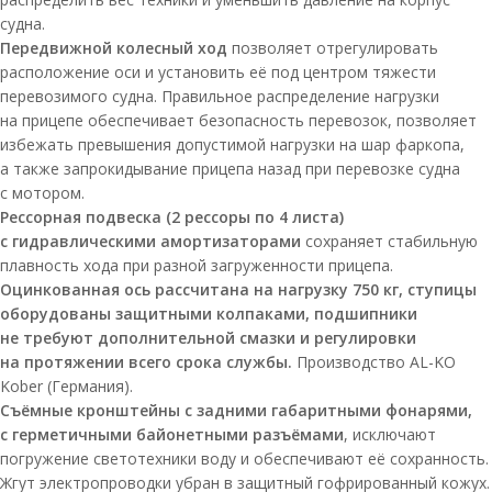
судна.
Передвижной колесный ход
позволяет отрегулировать
расположение оси и установить её под центром тяжести
перевозимого судна. Правильное распределение нагрузки
на прицепе обеспечивает безопасность перевозок, позволяет
избежать превышения допустимой нагрузки на шар фаркопа,
а также запрокидывание прицепа назад при перевозке судна
с мотором.
Рессорная подвеска (2 рессоры по 4 листа)
с гидравлическими амортизаторами
сохраняет стабильную
плавность хода при разной загруженности прицепа.
Оцинкованная ось рассчитана на нагрузку 750 кг, ступицы
оборудованы защитными колпаками, подшипники
не требуют дополнительной смазки и регулировки
на протяжении всего срока службы.
Производство AL-KO
Kober (Германия).
Съёмные кронштейны с задними габаритными фонарями,
с герметичными байонетными разъёмами
, исключают
погружение светотехники воду и обеспечивают её сохранность.
Жгут электропроводки убран в защитный гофрированный кожух.