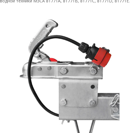
водной техники МЗСА 81771A, 81771В, 81771С, 81771D, 81771E.