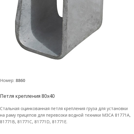
Номер:
8860
Петля крепления 80х40
Стальная оцинкованная петля крепления груза для установки
на раму прицепов для перевозки водной техники МЗСА 81771A,
81771В, 81771С, 81771D, 81771E.