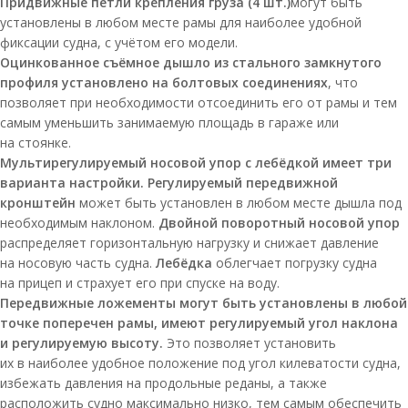
Придвижные петли крепления груза (4 шт.)
могут быть
установлены в любом месте рамы для наиболее удобной
фиксации судна, с учётом его модели.
Оцинкованное съёмное дышло из стального замкнутого
профиля установлено на болтовых соединениях
, что
позволяет при необходимости отсоединить его от рамы и тем
самым уменьшить занимаемую площадь в гараже или
на стоянке.
Мультирегулируемый носовой упор с лебёдкой имеет три
варианта настройки. Регулируемый передвижной
кронштейн
может быть установлен в любом месте дышла под
необходимым наклоном.
Двойной поворотный носовой упор
распределяет горизонтальную нагрузку и снижает давление
на носовую часть судна.
Лебёдка
облегчает погрузку судна
на прицеп и страхует его при спуске на воду.
Передвижные ложементы могут быть установлены в любой
точке поперечен рамы, имеют регулируемый угол наклона
и регулируемую высоту.
Это позволяет установить
их в наиболее удобное положение под угол килеватости судна,
избежать давления на продольные реданы, а также
расположить судно максимально низко, тем самым обеспечить