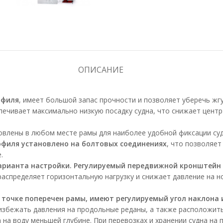
ОПИСАНИЕ
офиля
, имеет большой запас прочности и позволяет уберечь жг
ечивает максимально низкую посадку судна, что снижает центр
овлены в любом месте рамы для наиболее удобной фиксации судн
офиля установлено на болтовых соединениях
, что позволяет
.
варианта настройки. Регулируемый передвижной кронштейн
аспределяет горизонтальную нагрузку и снижает давление на н
точке поперечен рамы, имеют регулируемый угол наклона 
 избежать давления на продольные реданы, а также расположит
а на воду меньшей глубине. При перевозках и хранении судна 