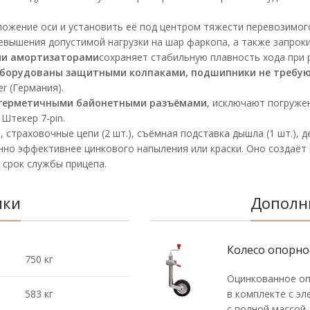
ожение оси и установить её под центром тяжести перевозимого
вышения допустимой нагрузки на шар фаркопа, а также запроки
ими амортизаторами
сохраняет стабильную плавность хода при 
ы оборудованы защитными колпаками, подшипники не требу
r (Германия).
 герметичными байонетными разъёмами
, исключают погруже
Штекер 7-pin.
, страховочные цепи (2 шт.), съёмная подставка дышла (1 шт.), д
но эффективнее цинкового напыления или краски. Оно создаёт 
 срок службы прицепа.
ики
Дополн
Колесо опорное
750 кг
Оцинкованное оп
583 кг
в комплекте с э
с полной массой 