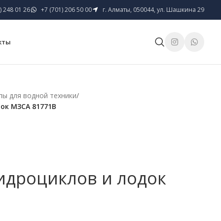
) 248 01 26
+7 (701) 206 50 00
г. Алматы, 050044, ул. Шашкина 29
кты
пы для водной техники
/
ок МЗСА 81771B
идроциклов и лодок