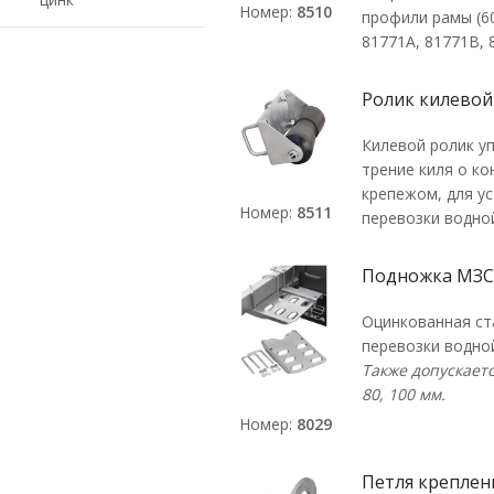
Номер:
8510
профили рамы (6
81771A, 81771В, 
Ролик килевой 
Килевой ролик у
трение киля о ко
крепежом, для у
Номер:
8511
перевозки водной
Подножка МЗСА
Оцинкованная ст
перевозки водной
Также допускаетс
80, 100 мм.
Номер:
8029
Петля креплен