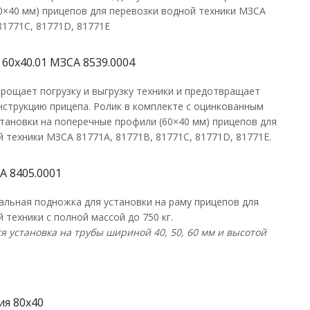
0×40 мм) прицепов для перевозки водной техники МЗСА
81771С, 81771D, 81771E
60х40.01 МЗСА 8539.0004
прощает погрузку и выгрузку техники и предотвращает
нструкцию прицепа. Ролик в комплекте с оцинкованным
становки на поперечные профили (60×40 мм) прицепов для
 техники МЗСА 81771A, 81771В, 81771С, 81771D, 81771E.
 8405.0001
альная подножка для установки на раму прицепов для
 техники с полной массой до 750 кг.
я установка на трубы шириной 40, 50, 60 мм и высотой
ия 80х40