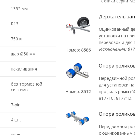
техники серии МЗ
1352 мм
Держатель зап
R13
Оцинкованный де
установки на пр
750 кг
перевозок и для 
Исключения: 817
Номер:
8586
шар Ø50 мм
Опора роликов
накаливания
Передвижной рол
без тормозной
для установки н
системы
Номер:
8512
профиль рамы (60
81771С, 81771D.
7-pin
Опора роликов
4 шт.
Передвижной рол
с оцинкованным 
цинк