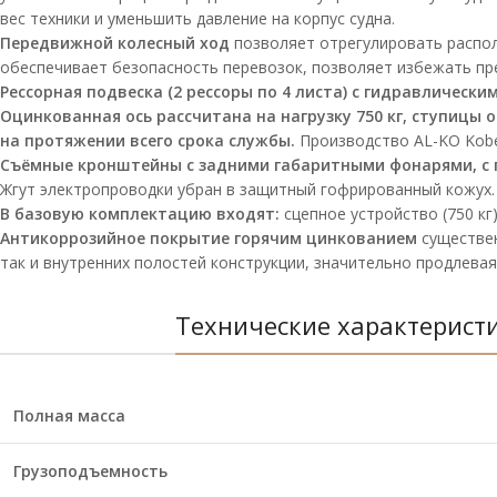
вес техники и уменьшить давление на корпус судна.
Передвижной колесный ход
позволяет отрегулировать распол
обеспечивает безопасность перевозок, позволяет избежать пре
Рессорная подвеска (2 рессоры по 4 листа) с гидравлическ
Оцинкованная ось рассчитана на нагрузку 750 кг, ступиц
на протяжении всего срока службы.
Производство AL-KO Kobe
Съёмные кронштейны с задними габаритными фонарями, с
Жгут электропроводки убран в защитный гофрированный кожух. 
В базовую комплектацию входят:
сцепное устройство (750 кг)
Антикоррозийное покрытие горячим цинкованием
существен
так и внутренних полостей конструкции, значительно продлевая
Технические характерист
Полная масса
Грузоподъемность