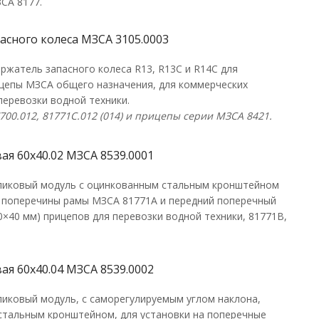
СА 8177.
асного колеса МЗСА 3105.0003
ржатель запасного колеса R13, R13C и R14С для
ицепы МЗСА общего назначения, для коммерческих
перевозки водной техники.
700.012,
81771C
.012 (014) и прицепы серии МЗСА 8421.
ая 60х40.02 МЗСА 8539.0001
иковый модуль с оцинкованным стальным кронштейном
а поперечины рамы МЗСА 81771A и передний поперечный
×40 мм) прицепов для перевозки водной техники, 81771В,
ая 60х40.04 МЗСА 8539.0002
иковый модуль, с саморегулируемым углом наклона,
стальным кронштейном, для установки на поперечные