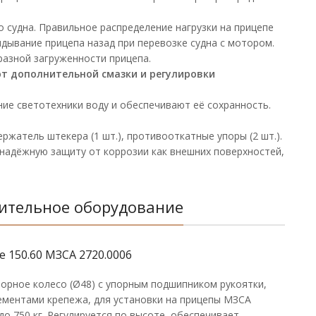
 судна. Правильное распределение нагрузки на прицепе
дывание прицепа назад при перевозке судна с мотором.
разной загруженности прицепа.
ют дополнительной смазки и регулировки
ние светотехники воду и обеспечивают её сохранность.
ержатель штекера (1 шт.), противооткатные упоры (2 шт.).
надёжную защиту от коррозии как внешних поверхностей,
ительное оборудование
 150.60 МЗСА 2720.0006
орное колесо (Ø48) с упорным подшипником рукоятки,
лементами крепежа, для установки на прицепы МЗСА
до 750 кг. Регулируется по высоте, обеспечивает