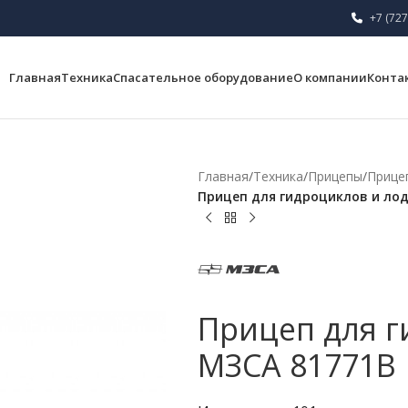
+7 (727
Главная
Техника
Спасательное оборудование
О компании
Конта
Главная
/
Техника
/
Прицепы
/
Прице
Прицеп для гидроциклов и лод
Прицеп для г
МЗСА 81771B