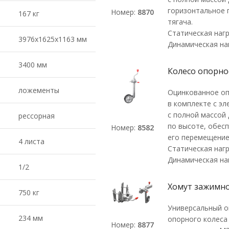
горизонтальное 
Номер:
8870
167 кг
тягача.
Статическая нагр
3976х1625х1163 мм
Динамическая наг
3400 мм
Колесо опорное
ложементы
Оцинкованное оп
в комплекте с э
с полной массой 
рессорная
по высоте, обес
Номер:
8582
его перемещение 
4 листа
Статическая нагр
Динамическая наг
1/2
Хомут зажимно
750 кг
Универсальный о
234 мм
опорного колеса 
Номер:
8877