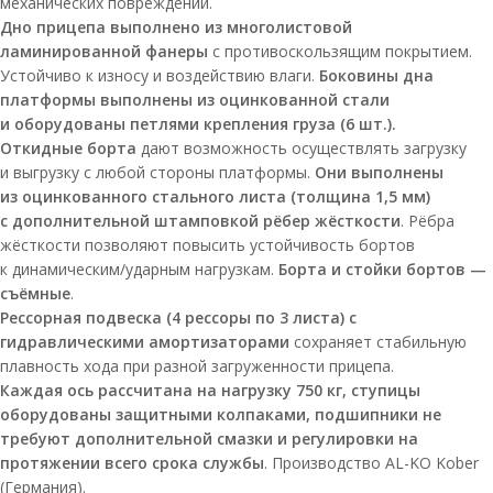
механических повреждений.
Дно прицепа выполнено из многолистовой
ламинированной фанеры
с противоскользящим покрытием.
Устойчиво к износу и воздействию влаги.
Боковины дна
платформы выполнены из оцинкованной стали
и оборудованы петлями крепления груза (6 шт.).
Откидные борта
дают возможность осуществлять загрузку
и выгрузку с любой стороны платформы.
Они выполнены
из оцинкованного стального листа (толщина 1,5 мм)
с дополнительной штамповкой рёбер жёсткости
. Рёбра
жёсткости позволяют повысить устойчивость бортов
к динамическим/ударным нагрузкам.
Борта и стойки бортов —
съёмные
.
Рессорная подвеска (4 рессоры по 3 листа) с
гидравлическими амортизаторами
сохраняет стабильную
плавность хода при разной загруженности прицепа.
Каждая ось рассчитана на нагрузку 750 кг, ступицы
оборудованы защитными колпаками, подшипники не
требуют дополнительной смазки и регулировки на
протяжении всего срока службы
. Производство AL-KO Kober
(Германия).