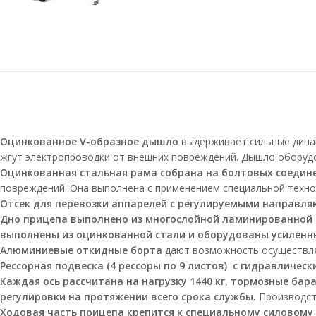
Оцинкованное
V-образное
дышло
выдерживает сильные динам
жгут электропроводки от внешних повреждений. Дышло оборудов
Оцинкованная стальная рама собрана на болтовых соедин
повреждений. Она выполнена с применением специальной техно
Отсек для перевозки аппарелей с регулируемыми направл
Дно прицепа выполнено из многослойной ламинированной
выполнены из оцинкованной стали и оборудованы усиленным
Алюминиевые откидные борта
дают возможность осуществлят
Рессорная подвеска (4 рессоры по 9 листов) с гидравличе
Каждая ось рассчитана на нагрузку 1440 кг, тормозные б
регулировки на протяжении всего срока службы.
Производств
Ходовая часть прицепа крепится к специальному силовому