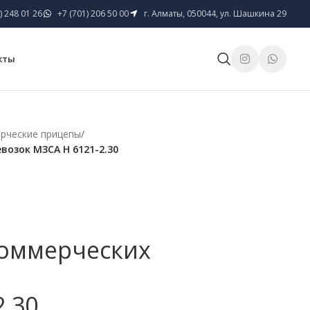
) 248 01 26
+7 (701) 206 50 00
г. Алматы, 050044, ул. Шашкина 29
кты
рческие прицепы
/
возок МЗСА H 6121-2.30
коммерческих
2.30