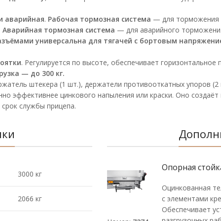
и аварийная
.
Рабочая тормозная система
— для торможения п
.
Аварийная тормозная система
— для аварийного торможения 
зъёмами универсальна для тягачей с бортовым напряжением
коятки
. Регулируется по высоте, обеспечивает горизонтальное
узка — до 300 кг.
держатель штекера (1 шт.), держатели противооткатных упоров (2 
нно эффективнее цинкового напыления или краски. Оно создаёт
 срок службы прицепа.
ики
Дополн
Опорная стойк
3000 кг
Оцинкованная те
2066 кг
с элементами кре
Обеспечивает ус
разгрузочных раб