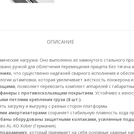
ОПИСАНИЕ
ические нагрузки. Оно выполнено из замкнутого стального про
ано ручкой для облегчения перемещения прицепа без тягача и 
ениях
, что существенно надёжней сварного исполнения и обеспе
логии штамповки, которая увеличивает жёсткость лонжерона и 
яющими
, позволяет перевозить комплект аппарелей с габаритн
 фанеры с противоскользящим покрытием
. Устойчиво к изно
и петлями крепления груза (8 шт.).
ь загрузку и выгрузку с разных сторон платформы.
скими амортизаторами
сохраняет стабильную плавность хода пр
арабаны оборудованы защитными колпаками, усиленные под
о AL-KO Kober (Германия).
 подрамнику
, который принимает на себя основные ударные на