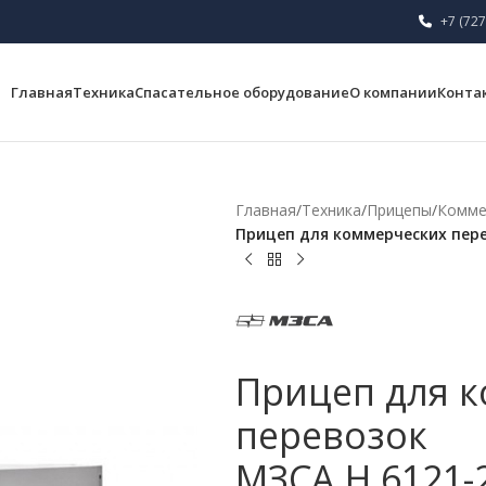
+7 (727
Главная
Техника
Спасательное оборудование
О компании
Конта
Главная
/
Техника
/
Прицепы
/
Комме
Прицеп для коммерческих пере
Прицеп для 
перевозок
МЗСА H 6121-