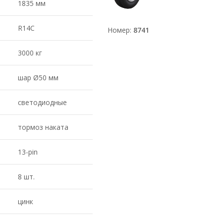
1835 мм
R14С
Номер:
8741
3000 кг
шар Ø50 мм
светодиодные
тормоз наката
13-pin
8 шт.
цинк