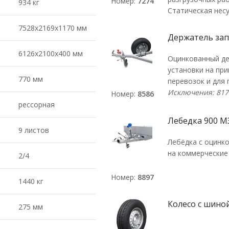
Номер:
7274
934 кг
Статическая нес
7528х2169х1170 мм
Держатель зап
6126х2100х400 мм
Оцинкованный де
установки на пр
770 мм
перевозок и для 
Исключения: 817
Номер:
8586
рессорная
Лебедка 900 М
9 листов
Лебёдка с оцинк
на коммерческие
2/4
Номер:
8897
1440 кг
Колесо с шиной
275 мм