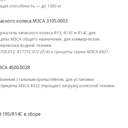
ущая способность — до 1300 кг
асного колеса МЗСА 3105.0003
ржатель запасного колеса R13, R13C и R14С для
ицепы МЗСА общего назначения, для коммерческих
перевозки водной техники.
700.012,
81771C
.012 (014) и прицепы серии МЗСА 8421.
ЗСА 4500.0028
ованным стальным кронштейном, для установки
 прицепы МЗСА 8322 Упрощает загрузку колесной техники.
 195/R14С в сборе