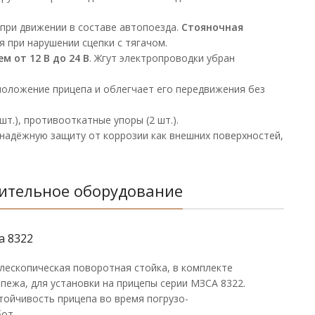
ри движении в составе автопоезда.
Стояночная
при нарушении сцепки с тягачом.
 от 12 В до 24 В
. Жгут электропроводки убран
 положение прицепа и облегчает его передвижения без
шт.), противооткатные упоры (2 шт.).
 надёжную защиту от коррозии как внешних поверхностей,
ительное оборудование
а 8322
лескопическая поворотная стойка, в комплекте
пежа, для установки на прицепы серии МЗСА 8322.
тойчивость прицепа во время погрузо-
от.