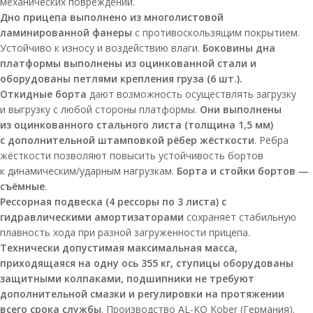
механических повреждений.
Дно прицепа выполнено из многолистовой
ламинированной фанеры
с противоскользящим покрытием.
Устойчиво к износу и воздействию влаги.
Боковины дна
платформы выполнены из оцинкованной стали и
оборудованы петлями крепления груза (6 шт.).
Откидные борта
дают возможность осуществлять загрузку
и выгрузку с любой стороны платформы.
Они выполнены
из оцинкованного стального листа (толщина 1,5 мм)
с дополнительной штамповкой рёбер жёсткости
. Рёбра
жёсткости позволяют повысить устойчивость бортов
к динамическим/ударным нагрузкам.
Борта и стойки бортов —
съёмные
.
Рессорная подвеска (4 рессоры по 3 листа) с
гидравлическими амортизаторами
сохраняет стабильную
плавность хода при разной загруженности прицепа.
Технически допустимая максимальная масса,
приходящаяся на одну ось 355 кг, ступицы оборудованы
защитными колпаками, подшипники не требуют
дополнительной смазки и регулировки на протяжении
всего срока службы
. Производство AL-KO Kober (Германия).