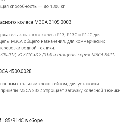
ущая способность — до 1300 кг
асного колеса МЗСА 3105.0003
ржатель запасного колеса R13, R13C и R14С для
ицепы МЗСА общего назначения, для коммерческих
перевозки водной техники.
700.012,
81771C
.012 (014) и прицепы серии МЗСА 8421.
ЗСА 4500.0028
ованным стальным кронштейном, для установки
 прицепы МЗСА 8322 Упрощает загрузку колесной техники.
 185/R14С в сборе