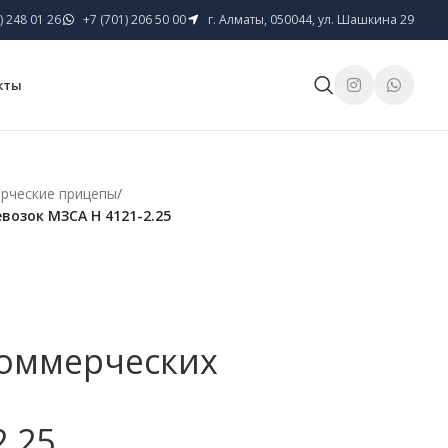
) 248 01 26
+7 (701) 206 50 00
г. Алматы, 050044, ул. Шашкина 29
кты
рческие прицепы
/
возок МЗСА H 4121-2.25
коммерческих
2.25