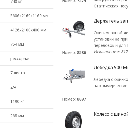
Номер:
7274
740 кг
Статическая нес
5606х2169х1169 мм
Держатель зап
4126х2100х400 мм
Оцинкованный де
установки на пр
764 мм
перевозок и для 
Исключения: 817
Номер:
8586
рессорная
Лебедка 900 М
7 листа
Лебёдка с оцинк
на коммерческие
2/4
Номер:
8897
1190 кг
Колесо с шиной
268 мм