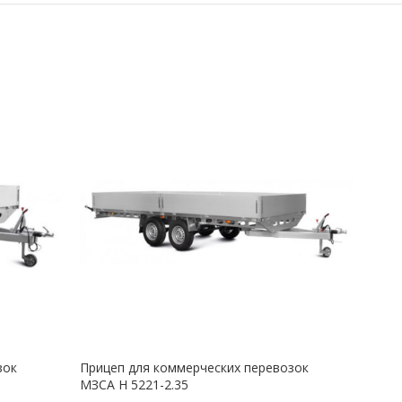
зок
Прицеп для коммерческих перевозок
Приц
МЗСА H 5221-2.35
МЗСА