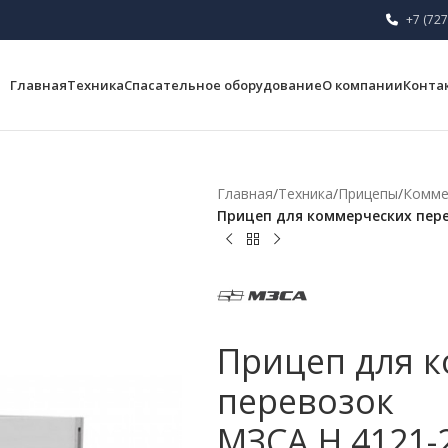
+7 (727
Главная
Техника
Спасательное оборудование
О компании
Конта
Главная
/
Техника
/
Прицепы
/
Комме
Прицеп для коммерческих пере
Прицеп для 
перевозок
МЗСА H 4121-