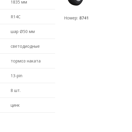
1835 мм
R14С
Номер:
8741
шар Ø50 мм
светодиодные
тормоз наката
13-pin
8 шт.
цинк