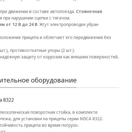
ри движении в составе автопоезда.
Стояночная
при нарушении сцепки с тягачом.
 от 12 В до 24 В
. Жгут электропроводки убран
 положение прицепа и облегчает его передвижения без
шт.), противооткатные упоры (2 шт.).
 надёжную защиту от коррозии как внешних поверхностей,
ительное оборудование
а 8322
лескопическая поворотная стойка, в комплекте
пежа, для установки на прицепы серии МЗСА 8322.
тойчивость прицепа во время погрузо-
от.