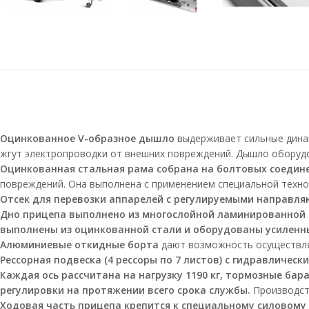
Оцинкованное
V-образное
дышло
выдерживает сильные динам
жгут электропроводки от внешних повреждений. Дышло оборудов
Оцинкованная стальная рама собрана на болтовых соедин
повреждений. Она выполнена с применением специальной техно
Отсек для перевозки аппарелей с регулируемыми направл
Дно прицепа выполнено из многослойной ламинированной
выполнены из оцинкованной стали и оборудованы усиленным
Алюминиевые откидные борта
дают возможность осуществлят
Рессорная подвеска (4 рессоры по 7 листов) с гидравличес
Каждая ось рассчитана на нагрузку 1190 кг, тормозные б
регулировки на протяжении всего срока службы.
Производств
Ходовая часть прицепа крепится к специальному силовому