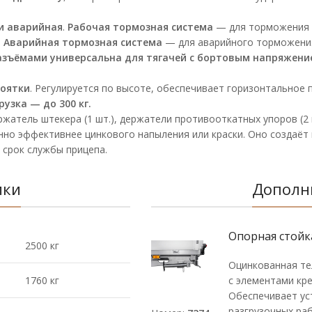
и аварийная
.
Рабочая тормозная система
— для торможения п
.
Аварийная тормозная система
— для аварийного торможения 
зъёмами универсальна для тягачей с бортовым напряжением
коятки
. Регулируется по высоте, обеспечивает горизонтальное
узка — до 300 кг.
держатель штекера (1 шт.), держатели противооткатных упоров (2 
нно эффективнее цинкового напыления или краски. Оно создаёт
 срок службы прицепа.
ики
Дополн
Опорная стойк
2500 кг
Оцинкованная те
1760 кг
с элементами кре
Обеспечивает ус
разгрузочных раб