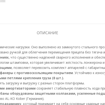
ОПИСАНИЕ
ические нагрузки. Оно выполнено из замкнутого стального про
ано ручкой для облегчения перемещения прицепа без тягача и 
ениях
, что существенно надёжней сварного исполнения и обеспе
логии штамповки, которая увеличивает жёсткость лонжерона и 
яющими
, позволяет перевозить комплект аппарелей с габаритн
 фанеры с противоскользящим покрытием
. Устойчиво к изно
и петлями крепления груза (8 шт.).
ь загрузку и выгрузку с разных сторон платформы.
кими амортизаторами
сохраняет стабильную плавность хода при
арабаны оборудованы защитными колпаками, усиленные под
о AL-KO Kober (Германия).
 подрамнику
, который принимает на себя основные ударные на