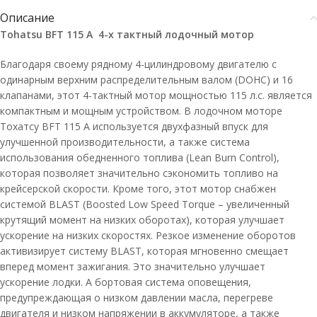
Описание
Tohatsu BFT 115 А 4-х тактный лодочный мотор
Благодаря своему рядному 4-цилиндровому двигателю с
одинарным верхним распределительным валом (DOHC) и 16
клапанами, этот 4-тактный мотор мощностью 115 л.с. является
компактным и мощным устройством. В лодочном моторе
Тохатсу BFT 115 A используется двухфазный впуск для
улучшенной производительности, а также система
использования обедненного топлива (Lean Burn Control),
которая позволяет значительно сэкономить топливо на
крейсерской скорости. Кроме того, этот мотор снабжен
системой BLAST (Boosted Low Speed Torque – увеличенный
крутящий момент на низких оборотах), которая улучшает
ускорение на низких скоростях. Резкое изменение оборотов
активизирует систему BLAST, которая мгновенно смещает
вперед момент зажигания. Это значительно улучшает
ускорение лодки. А бортовая система оповещения,
предупреждающая о низком давлении масла, перегреве
двигателя и низком напряжении в аккумуляторе, а также