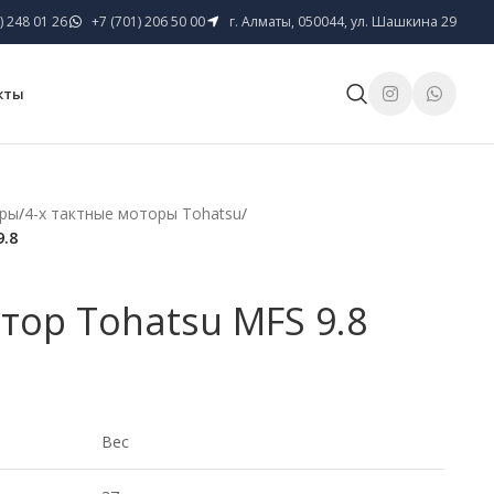
) 248 01 26
+7 (701) 206 50 00
г. Алматы, 050044, ул. Шашкина 29
кты
оры
/
4-х тактные моторы Tohatsu
/
.8
ор Tohatsu MFS 9.8
Вес