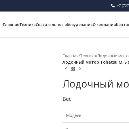
+7 (727
Главная
Техника
Спасательное оборудование
О компании
Конта
Главная
/
Техника
/
Лодочные мот
Лодочный мотор Tohatsu MFS 9
Лодочный мот
Вес
Модель