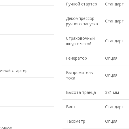
Ручной стартер
Стандарт
Декомпрессор
Стандарт
ручного запуска
Страховочный
Стандарт
шнур с чекой
Генератор
Опция
учной стартер
Выпрямитель
Опция
тока
Высота транца
381 мм
Винт
Стандарт
Тахометр
Опция
ручное