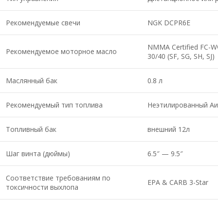
Рекомендуемые свечи
NGK DCPR6E
NMMA Certified FC-W®
Рекомендуемое моторное масло
30/40 (SF, SG, SH, SJ)
Маслянный бак
0.8 л
Рекомендуемый тип топлива
Неэтилированный Аи
Топливный бак
внешний 12л
Шаг винта (дюймы)
6.5″ — 9.5″
Соответствие требованиям по
EPA & CARB 3-Star
токсичности выхлопа