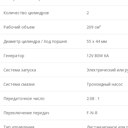
Количество цилиндров
2
Рабочий объем
209 см³
Диаметр цилиндра / Ход поршня
55 x 44 мм
Генератор
12V 80W 6A
Система запуска
Электрический или р
Система смазки
Трохоидный насос
Передаточное число
2.08 : 1
Переключение передач
F-N-R
Тип управления
Дистанционное или 