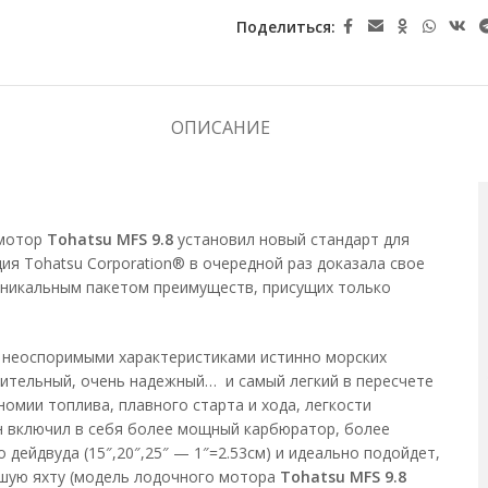
Поделиться:
ОПИСАНИЕ
 мотор
Tohatsu MFS 9.8
установил новый стандарт для
я Tohatsu Corporation® в очередной раз доказала свое
 уникальным пакетом преимуществ, присущих только
т неоспоримыми характеристиками истинно морских
ительный, очень надежный… и самый легкий в пересчете
номии топлива, плавного старта и хода, легкости
н включил в себя более мощный карбюратор, более
дейдвуда (15″,20″,25″ — 1″=2.53см) и идеально подойдет,
льшую яхту (модель лодочного мотора
Tohatsu MFS 9.8