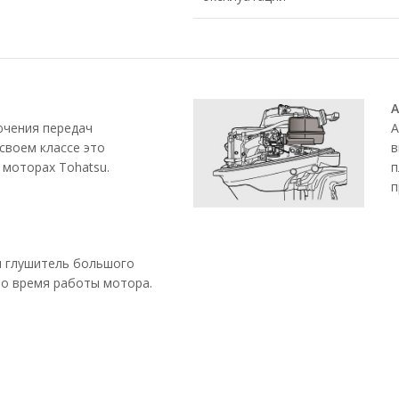
А
ючения передач
А
своем классе это
в
 моторах Tohatsu.
п
п
н глушитель большого
о время работы мотора.