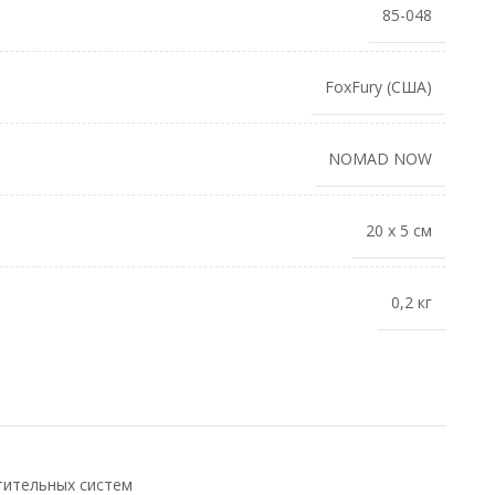
85-048
FoxFury (США)
NOMAD NOW
20 х 5 см
0,2 кг
тительных систем