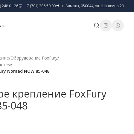
) 248 01 26
+7 (701) 206 50 00
г. Алматы, 050044, ул. Шашкина 29
кты
ание
/
Оборудование FoxFury
/
истем
/
ury Nomad NOW 85-048
е крепление FoxFury
5-048