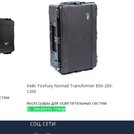
Кейс FoxFury Nomad Transformer 850-200-
Крыш
1200
для 
истем
Аксессуары для осветительных систем
Аксе
Заказать товар
З
СОЦ. СЕТИ