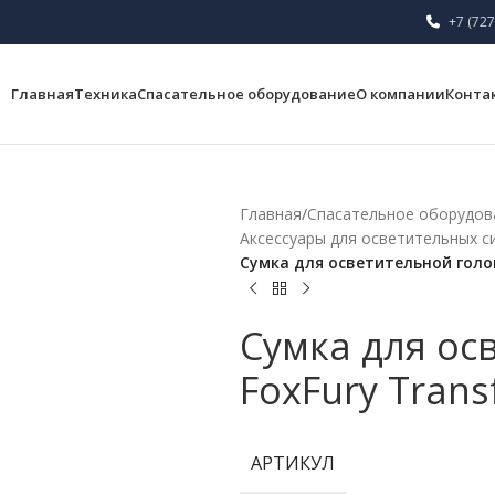
+7 (727
Главная
Техника
Спасательное оборудование
О компании
Конта
Главная
/
Спасательное оборудов
Аксессуары для осветительных с
Сумка для осветительной голов
Сумка для ос
FoxFury Trans
АРТИКУЛ