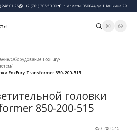
) 248 01 26
+7 (701) 206 50 00
г. Алматы, 050044, ул. Шашкина 29
кты
ание
/
Оборудование FoxFury
/
истем
/
ки FoxFury Transformer 850-200-515
ветительной головки
former 850-200-515
850-200-515