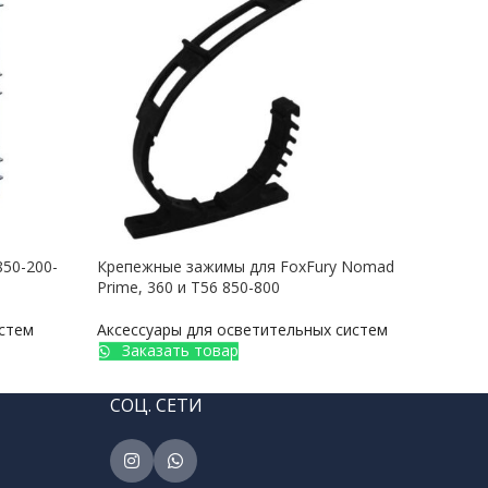
850-200-
Крепежные зажимы для FoxFury Nomad
Крыш
Prime, 360 и T56 850-800
для 
истем
Аксессуары для осветительных систем
Аксе
Заказать товар
З
СОЦ. СЕТИ