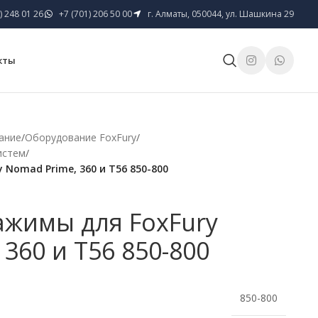
) 248 01 26
+7 (701) 206 50 00
г. Алматы, 050044, ул. Шашкина 29
кты
ание
/
Оборудование FoxFury
/
истем
/
Nomad Prime, 360 и T56 850-800
жимы для FoxFury
360 и T56 850-800
850-800