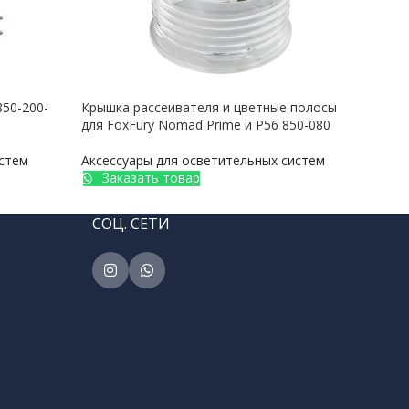
850-200-
Крышка рассеивателя и цветные полосы
Расс
для FoxFury Nomad Prime и P56 850-080
Prim
истем
Аксессуары для осветительных систем
Аксе
Заказать товар
З
СОЦ. СЕТИ