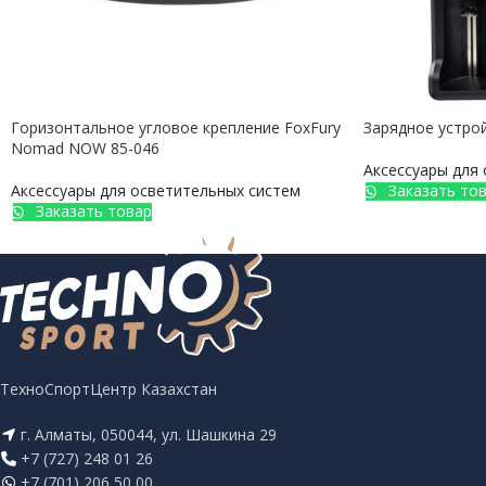
Горизонтальное угловое крепление FoxFury
Зарядное устрой
Nomad NOW 85-046
Аксессуары для
Аксессуары для осветительных систем
Заказать то
Заказать товар
ТехноСпортЦентр Казахстан
г. Алматы, 050044, ул. Шашкина 29
+7 (727) 248 01 26
+7 (701) 206 50 00