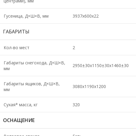
центрами), мм
Гусеница, Д×Ш×В, мм
3937х600х22
ГАБАРИТЫ
Кол-во мест
2
Габариты снегохода, Д×Ш×В,
2950±30х1150±30х1460±30
мм
Габариты ящиков, Д×Ш×В,
3080х1190х1200
мм
Сухая* масса, кг
320
ОСНАЩЕНИЕ