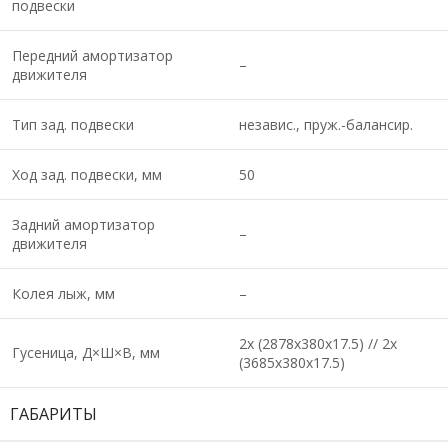
подвески
Передний амортизатор
–
движителя
Тип зад. подвески
независ., пруж.-балансир.
Ход зад. подвески, мм
50
Задний амортизатор
–
движителя
Колея лыж, мм
–
2х (2878х380х17.5) // 2х
Гусеница, Д×Ш×В, мм
(3685х380х17.5)
ГАБАРИТЫ