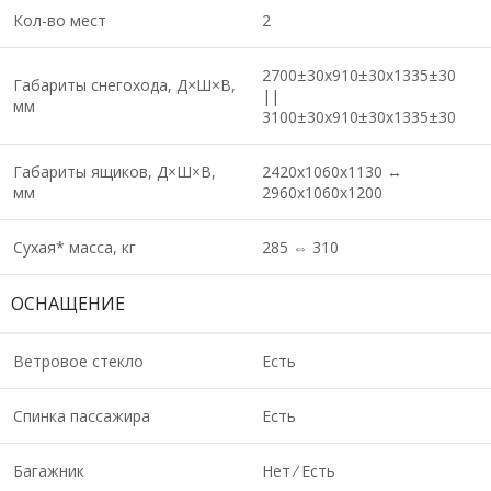
Кол-во мест
2
2700±30х910±30х1335±30
Габариты снегохода, Д×Ш×В,
||
мм
3100±30х910±30х1335±30
Габариты ящиков, Д×Ш×В,
2420х1060х1130 ↔
мм
2960х1060х1200
Сухая* масса, кг
285 ⇔ 310
ОСНАЩЕНИЕ
Ветровое стекло
Есть
Спинка пассажира
Есть
Багажник
Нет ⁄ Есть