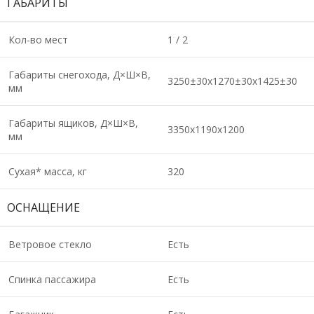
ГАБАРИТЫ
Кол-во мест
1 / 2
Габариты снегохода, Д×Ш×В,
3250±30х1270±30х1425±30
мм
Габариты ящиков, Д×Ш×В,
3350х1190х1200
мм
Сухая* масса, кг
320
ОСНАЩЕНИЕ
Ветровое стекло
Есть
Спинка пассажира
Есть