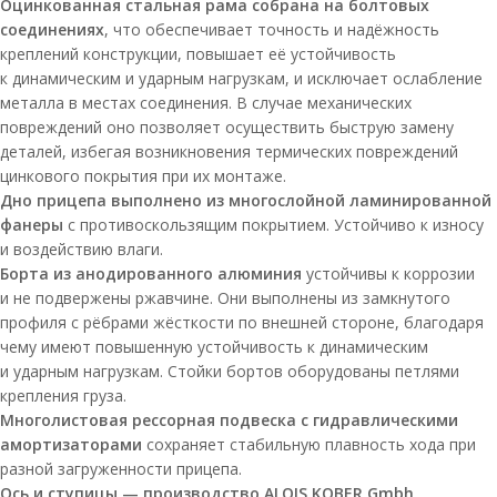
Оцинкованная стальная рама собрана на болтовых
соединениях
, что обеспечивает точность и надёжность
креплений конструкции, повышает её устойчивость
к динамическим и ударным нагрузкам, и исключает ослабление
металла в местах соединения. В случае механических
повреждений оно позволяет осуществить быструю замену
деталей, избегая возникновения термических повреждений
цинкового покрытия при их монтаже.
Дно прицепа выполнено из многослойной ламинированной
фанеры
с противоскользящим покрытием. Устойчиво к износу
и воздействию влаги.
Борта из анодированного алюминия
устойчивы к коррозии
и не подвержены ржавчине. Они выполнены из замкнутого
профиля с рёбрами жёсткости по внешней стороне, благодаря
чему имеют повышенную устойчивость к динамическим
и ударным нагрузкам. Стойки бортов оборудованы петлями
крепления груза.
Многолистовая рессорная подвеска с гидравлическими
амортизаторами
сохраняет стабильную плавность хода при
разной загруженности прицепа.
Ось и ступицы — производство ALOIS KOBER Gmbh