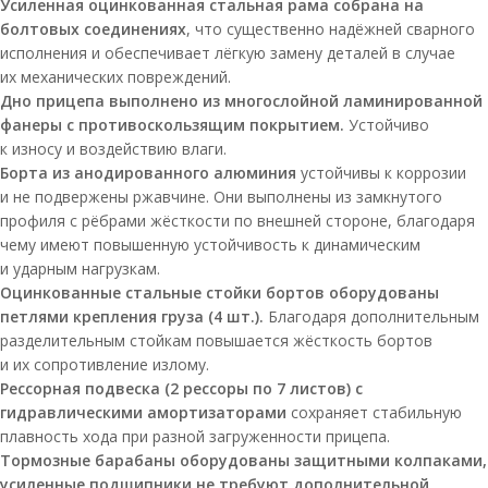
Усиленная оцинкованная стальная рама собрана на
болтовых соединениях
, что существенно надёжней сварного
исполнения и обеспечивает лёгкую замену деталей в случае
их механических повреждений.
Дно прицепа выполнено из многослойной ламинированной
фанеры с противоскользящим покрытием.
Устойчиво
к износу и воздействию влаги.
Борта из анодированного алюминия
устойчивы к коррозии
и не подвержены ржавчине. Они выполнены из замкнутого
профиля с рёбрами жёсткости по внешней стороне, благодаря
чему имеют повышенную устойчивость к динамическим
и ударным нагрузкам.
Оцинкованные стальные стойки бортов оборудованы
петлями крепления груза (4 шт.).
Благодаря дополнительным
разделительным стойкам повышается жёсткость бортов
и их сопротивление излому.
Рессорная подвеска (2 рессоры по 7 листов) с
гидравлическими амортизаторами
сохраняет стабильную
плавность хода при разной загруженности прицепа.
Т
ормозные барабаны оборудованы защитными колпаками,
усиленные подшипники не требуют дополнительной