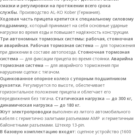
смазки и регулировки на протяжении всего срока
службы.
Производство AL-KO Kober (Германия).
Ходовая часть прицепа крепится к специальному силовому
подрамнику
, который принимает на себя основные ударные
нагрузки во время езды и повышает надёжность конструкции.
Три автономных тормозных системы: рабочая, стояночная
и аварийная. Рабочая тормозная систем
а
— для торможения
при движении в составе автопоезда.
Стояночная тормозная
система
— для фиксации прицепа во время стоянки.
Аварийна
тормозная система
— для аварийного торможения при
нарушении сцепки с тягачом.
Оцинкованное опорное колесо с упорным подшипником
рукоятки.
Регулируется по высоте, обеспечивает
горизонтальное положение прицепа и облегчает его
передвижения без тягача.
Статическая нагрузка — до 300 кг,
динамическая нагрузка — до 180 кг.
Жгут электропроводки
выполнен из литого автомобильного
кабеля с герметично залитыми разъемами АМР и герметичным
байонетными разъемами. Штекер 13-pin.
В базовую комплектацию входят:
сцепное устройство (1600