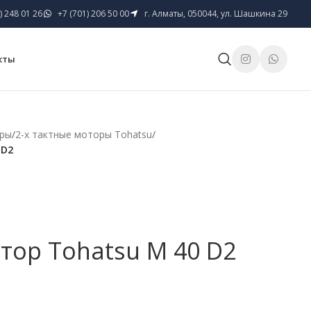
) 248 01 26
+7 (701) 206 50 00
г. Алматы, 050044, ул. Шашкина 29
кты
оры
/
2-х тактные моторы Tohatsu
/
 D2
ор Tohatsu M 40 D2