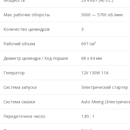
Мощность
29.4 кВт (40 л.с.)
Мах. рабочие обороты
5000 — 5700 об./мин
Количество цилиндров
3
Рабочий объем
697 см³
Диаметр цилиндра / Ход поршня
68 x 64 мм
Генератор
12V 130W 11A
Система запуска
Электрический стартер
Система смазки
Auto Mixing (Электричес
Передаточное число
1.85 : 1