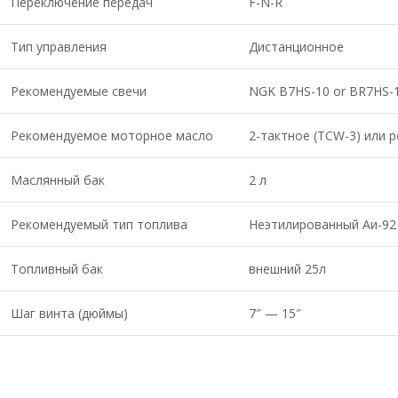
Переключение передач
F-N-R
Тип управления
Дистанционное
Рекомендуемые свечи
NGK B7HS-10 or BR7HS-
Рекомендуемое моторное масло
2-тактное (TCW-3) или 
Маслянный бак
2 л
Рекомендуемый тип топлива
Неэтилированный Аи-92
Топливный бак
внешний 25л
Шаг винта (дюймы)
7″ — 15″