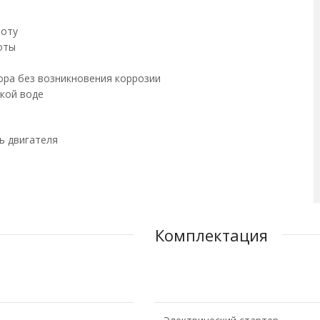
боту
оты
ора без возникновения коррозии
кой воде
ь двигателя
Комплектация