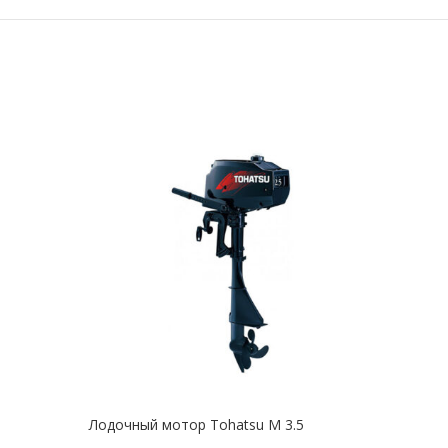
Лодочный мотор Tohatsu M 3.5
Лодо