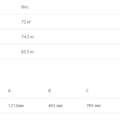
Вес
72 кг
74.5 кг
85.5 кг
A
B
C
1212мм
403 мм
789 мм