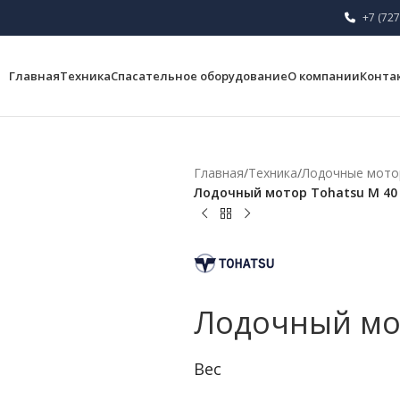
+7 (727
Главная
Техника
Спасательное оборудование
О компании
Конта
Главная
/
Техника
/
Лодочные мот
Лодочный мотор Tohatsu M 40
Лодочный мот
Вес