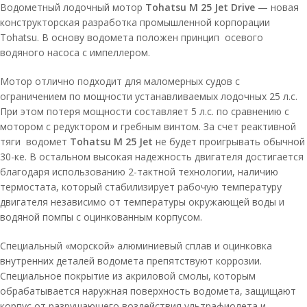
Водометный лодочный мотор
Tohatsu M 25 Jet Drive
— новая
конструкторская разработка промышленной корпорации
Tohatsu. В основу водомета положен принцип осевого
водяного насоса с импеллером.
Мотор отлично подходит для маломерных судов с
ограничением по мощности устанавливаемых лодочных 25 л.с.
При этом потеря мощности составляет 5 л.с. по сравнению с
мотором с редуктором и гребным винтом. За счет реактивной
тяги водомет
Tohatsu M 25 Jet
не будет проигрывать обычной
30-ке. В остальном высокая надежность двигателя достигается
благодаря использованию 2-тактной технологии, наличию
термостата, который стабилизирует рабочую температуру
двигателя независимо от температуры окружающей воды и
водяной помпы с оцинкованным корпусом.
Специальный «морской» алюминиевый сплав и оцинковка
внутренних деталей водомета препятствуют коррозии.
Специальное покрытие из акриловой смолы, которым
обрабатывается наружная поверхность водомета, защищают
корпус от разрушающего воздействия ультрафиолета и