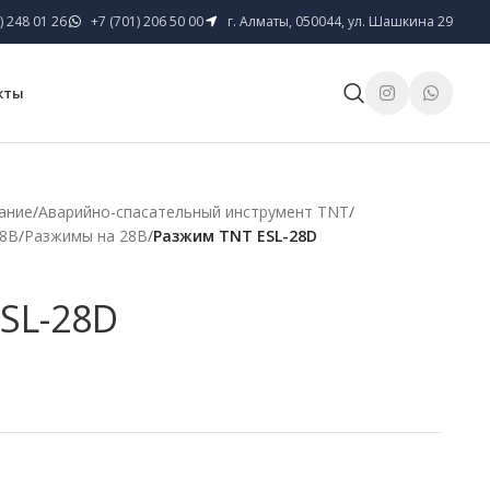
) 248 01 26
+7 (701) 206 50 00
г. Алматы, 050044, ул. Шашкина 29
кты
ание
/
Аварийно-спасательный инструмент TNT
/
28В
/
Разжимы на 28В
/
Разжим TNT ESL-28D
SL-28D