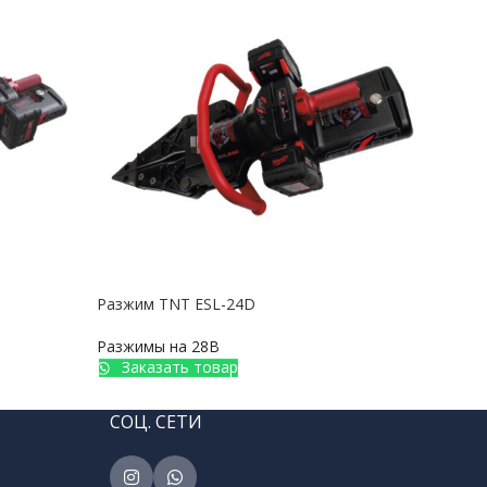
Разжим TNT ESL-24D
Разжимы на 28В
Заказать товар
СОЦ. СЕТИ