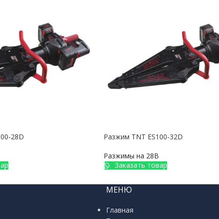
100-28D
Разжим TNT ES100-32D
Разжимы на 28В
вар
Заказать товар
МЕНЮ
Главная