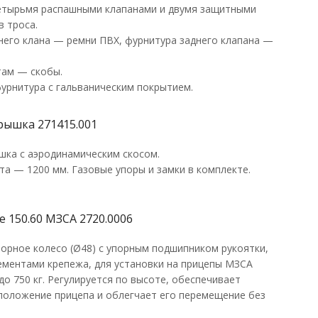
 четырьмя распашными клапанами и двумя защитными
в троса.
него клана — ремни ПВХ, фурнитура заднего клапана —
там — скобы.
урнитура с гальваническим покрытием.
рышка 271415.001
шка с аэродинамическим скосом.
а — 1200 мм. Газовые упоры и замки в комплекте.
 150.60 МЗСА 2720.0006
орное колесо (Ø48) с упорным подшипником рукоятки,
лементами крепежа, для установки на прицепы МЗСА
до 750 кг. Регулируется по высоте, обеспечивает
положение прицепа и облегчает его перемещение без