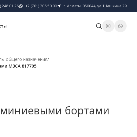
) 248 01 26
+7 (701) 206 50 00
г. Алматы, 050044, ул. Шашкина 29
кты
пы общего назначения
/
ми МЗСА 817705
юминиевыми бортами