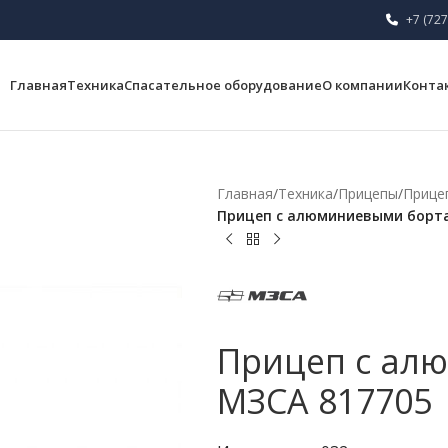
+7 (727
Главная
Техника
Спасательное оборудование
О компании
Конта
Главная
/
Техника
/
Прицепы
/
Прице
Прицеп с алюминиевыми борта
Прицеп с ал
МЗСА 817705