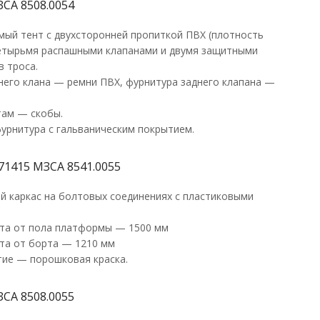
ЗСА 8508.0054
ый тент с двухсторонней пропиткой ПВХ (плотность
 четырьмя распашными клапанами и двумя защитными
в троса.
него клана — ремни ПВХ, фурнитура заднего клапана —
там — скобы.
урнитура с гальваническим покрытием.
71415 МЗСА 8541.0055
й каркас на болтовых соединениях с пластиковыми
та от пола платформы — 1500 мм
та от борта — 1210 мм
ие — порошковая краска.
ЗСА 8508.0055