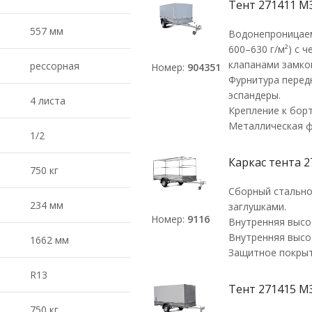
Тент 271411 М
557 мм
Водонепроницаем
600–630 г/м²) с
клапанами замко
рессорная
Номер:
904351
Фурнитура перед
эспандеры.
4 листа
Крепление к бор
Металлическая ф
1/2
Каркас тента 2
750 кг
Сборный стально
234 мм
заглушками.
Номер:
9116
Внутренняя высо
Внутренняя высо
1662 мм
Защитное покрыт
R13
Тент 271415 М
750 кг