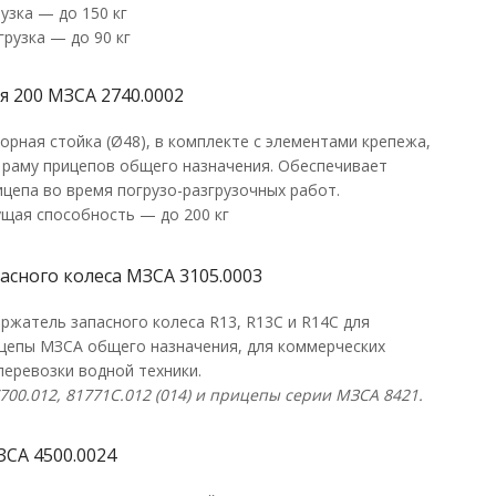
узка — до 150 кг
рузка — до 90 кг
я 200 МЗСА 2740.0002
рная стойка (Ø48), в комплекте с элементами крепежа,
а раму прицепов общего назначения. Обеспечивает
цепа во время погрузо-разгрузочных работ.
ущая способность — до 200 кг
асного колеса МЗСА 3105.0003
ржатель запасного колеса R13, R13C и R14С для
ицепы МЗСА общего назначения, для коммерческих
перевозки водной техники.
700.012,
81771C
.012 (014) и прицепы серии МЗСА 8421.
ЗСА 4500.0024