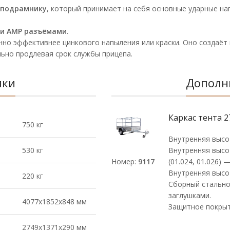
 подрамнику
, который принимает на себя основные ударные на
 и AMP разъёмами
.
но эффективнее цинкового напыления или краски. Оно создаёт 
льно продлевая срок службы прицепа.
ики
Дополн
Каркас тента 2
750 кг
Внутренняя высо
530 кг
Внутренняя высо
Номер:
9117
(01.024, 01.026) 
Внутренняя высо
220 кг
Сборный стально
заглушками.
4077х1852х848 мм
Защитное покрыт
2749х1371х290 мм