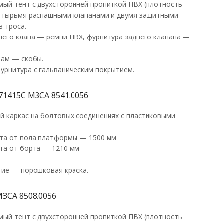
ый тент с двухсторонней пропиткой ПВХ (плотность
 четырьмя распашными клапанами и двумя защитными
в троса.
него клана — ремни ПВХ, фурнитура заднего клапана —
там — скобы.
урнитура с гальваническим покрытием.
71415С МЗСА 8541.0056
й каркас на болтовых соединениях с пластиковыми
та от пола платформы — 1500 мм
та от борта — 1210 мм
ие — порошковая краска.
МЗСА 8508.0056
ый тент с двухсторонней пропиткой ПВХ (плотность