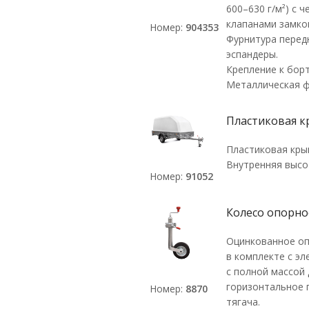
600–630 г/м²) с
клапанами замко
Номер:
904353
Фурнитура перед
эспандеры.
Крепление к бор
Металлическая ф
Пластиковая к
Пластиковая кры
Внутренняя высот
Номер:
91052
Колесо опорное
Оцинкованное оп
в комплекте с э
с полной массой 
горизонтальное 
Номер:
8870
тягача.