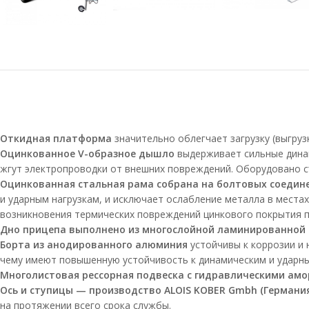
Откидная платформа
значительно облегчает загрузку (выгруз
Оцинкованное
V-образное
дышло
выдерживает сильные динам
жгут электропроводки от внешних повреждений. Оборудовано 
Оцинкованная стальная рама собрана на болтовых соедин
и ударным нагрузкам, и исключает ослабление металла в места
возникновения термических повреждений цинкового покрытия п
Дно прицепа выполнено из многослойной ламинированной
Борта из анодированного алюминия
устойчивы к коррозии и 
чему имеют повышенную устойчивость к динамическим и ударны
Многолистовая рессорная подвеска с гидравлическими ам
Ось и ступицы — производство ALOIS KOBER Gmbh (Германия
на протяжении всего срока службы.