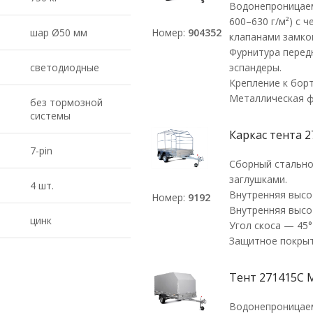
Водонепроницаем
600–630 г/м²) с
шар Ø50 мм
Номер:
904352
клапанами замко
Фурнитура перед
светодиодные
эспандеры.
Крепление к бор
Металлическая ф
без тормозной
системы
Каркас тента 2
7-pin
Сборный стально
заглушками.
4 шт.
Внутренняя высо
Номер:
9192
Внутренняя высо
цинк
Угол скоса — 45°
Защитное покрыт
Тент 271415С 
Водонепроницаем