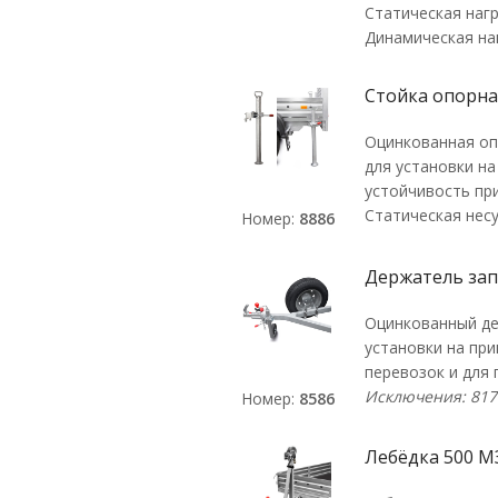
Статическая нагр
Динамическая наг
Стойка опорна
Оцинкованная опо
для установки н
устойчивость при
Статическая нес
Номер:
8886
Держатель зап
Оцинкованный де
установки на пр
перевозок и для 
Исключения: 817
Номер:
8586
Лебёдка 500 М