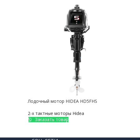
Лодочный мотор HIDEA HD5FHS
Лодо
(дис
2-х тактные моторы Hidea
Заказать товар
2-х 
З