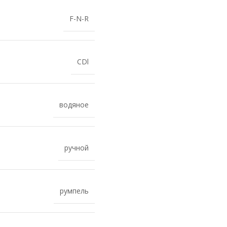
F-N-R
CDl
водяное
ручной
румпель