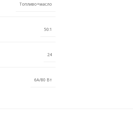
Топливо+масло
50:1
24
6А/80 Вт