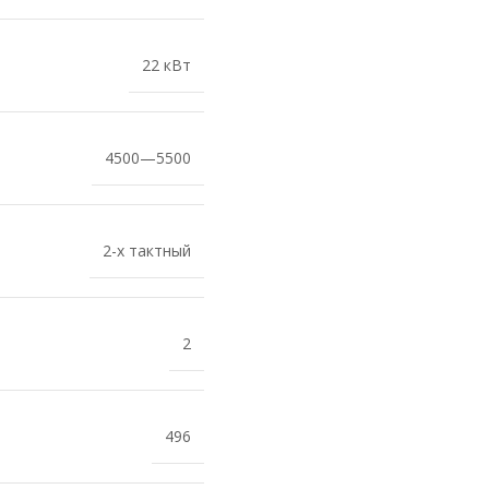
22 кВт
4500—5500
2-х тактный
2
496