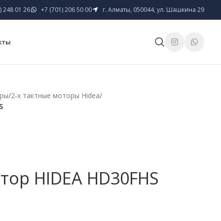
) 248 01 26
+7 (701) 206 50 00
г. Алматы, 050044, ул. Шашкина 29
кты
оры
/
2-х тактные моторы Hidea
/
S
тор HIDEA HD30FHS