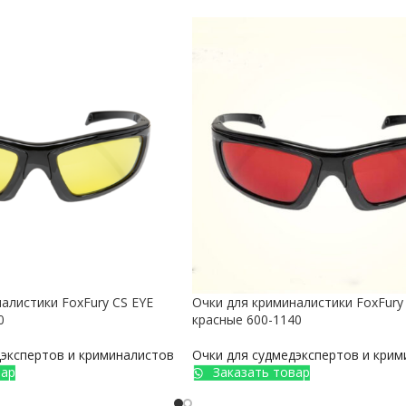
алистики FoxFury CS EYE
Очки для криминалистики FoxFury
0
красные 600-1140
дэкспертов и криминалистов
Очки для судмедэкспертов и кри
вар
Заказать товар