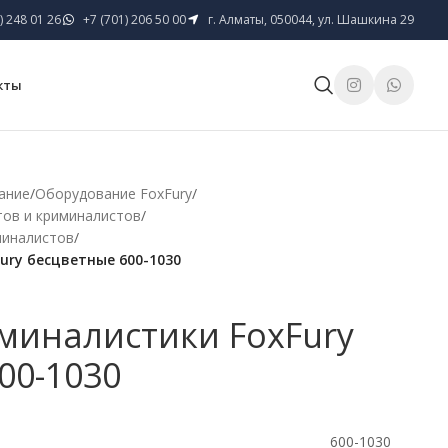
) 248 01 26
+7 (701) 206 50 00
г. Алматы, 050044, ул. Шашкина 29
кты
ание
/
Оборудование FoxFury
/
тов и криминалистов
/
миналистов
/
ury бесцветные 600-1030
миналистики FoxFury
00-1030
600-1030