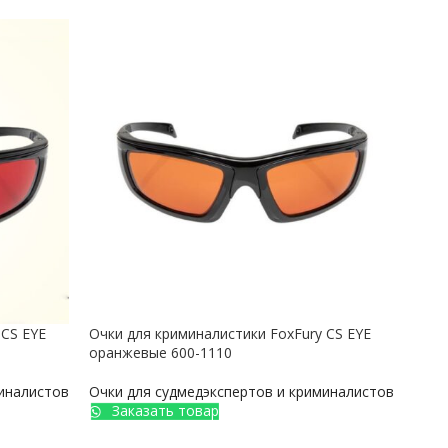
 CS EYE
Очки для криминалистики FoxFury CS EYE
Очки
оранжевые 600-1110
601-
миналистов
Очки для судмедэкспертов и криминалистов
Очки
Заказать товар
З