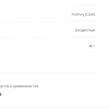
FoxFury (США)
Бесцветные
40 г
ертов и криминалистов