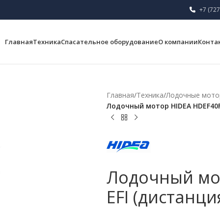
+7 (727
Главная
Техника
Спасательное оборудование
О компании
Конта
Главная
/
Техника
/
Лодочные мот
Лодочный мотор HIDEA HDEF40FE
Лодочный мот
EFI (дистанци