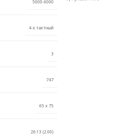
5000-6000
4-х тактный
3
747
65 x 75
26:13 (2.00)