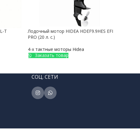
L-T
Лодочный мотор HIDEA HDEF9.9HES EFI
Лодо
PRO (20 л. с.)
(дис
4-х тактные моторы Hidea
4-х 
Заказать товар
З
СОЦ. СЕТИ