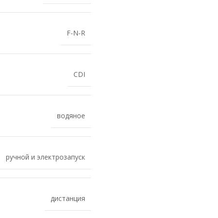
F-N-R
CDI
водяное
ручной и электрозапуск
дистанция