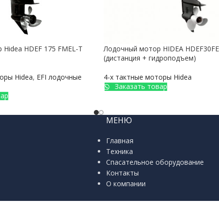
 Hidea HDEF 175 FMEL-T
Лодочный мотор HIDEA HDEF30FE
(дистанция + гидроподъем)
оры Hidea
,
EFI лодочные
4-х тактные моторы Hidea
Заказать товар
вар
МЕНЮ
Главная
Техника
Спасательное оборудование
Контакты
О компании