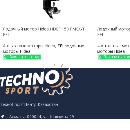
Лодочный мотор Hidea HDEF 150 FMEX-T
Лодочный мотор
EFI
EFI
4-х тактные моторы Hidea
,
EFI лодочные
4-х тактные мот
моторы Hidea
моторы Hidea
Заказать товар
Заказать то
ТехноСпортЦентр Казахстан
г. Алматы, 050044, ул. Шашкина 29
+7 (727) 248 01 26
+7 (701) 206 50 00