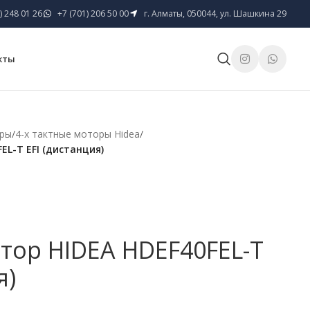
) 248 01 26
+7 (701) 206 50 00
г. Алматы, 050044, ул. Шашкина 29
кты
оры
/
4-х тактные моторы Hidea
/
L-T EFI (дистанция)
ор HIDEA HDEF40FEL-T
я)