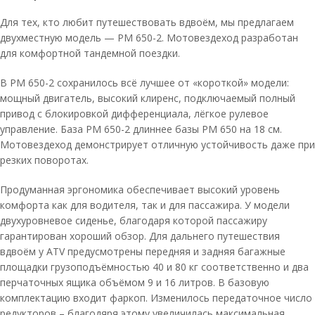
Для тех, кто любит путешествовать вдвоём, мы предлагаем
двухместную модель — РМ 650-2. Мотовездеход разработан
для комфортной тандемной поездки.
В РМ 650-2 сохранилось всё лучшее от «короткой» модели:
мощный двигатель, высокий клиренс, подключаемый полный
привод с блокировкой дифференциала, лёгкое рулевое
управление. База РМ 650-2 длиннее базы РМ 650 на 18 см.
Мотовездеход демонстрирует отличную устойчивость даже при
резких поворотах.
Продуманная эргономика обеспечивает высокий уровень
комфорта как для водителя, так и для пассажира. У модели
двухуровневое сиденье, благодаря которой пассажиру
гарантирован хороший обзор. Для дальнего путешествия
вдвоём у ATV предусмотрены передняя и задняя багажные
площадки грузоподъёмностью 40 и 80 кг соответственно и два
перчаточных ящика объёмом 9 и 16 литров. В базовую
комплектацию входит фаркоп. Изменилось передаточное число
редукторов – благодяря этому увеличилась максимальная