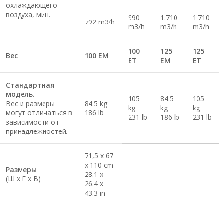
охлаждающего
воздуха, мин.
990
1.710
1.710
792 m3/h
m3/h
m3/h
m3/h
100
125
125
Вес
100 EM
ET
EM
ET
Стандартная
модель.
105
84.5
105
Вес и размеры
84.5 kg
kg
kg
kg
могут отличаться в
186 lb
231 lb
186 lb
231 lb
зависимости от
принадлежностей.
71,5 x 67
x 110 cm
Размеры
28.1 x
(Ш х Г х В)
26.4 x
43.3 in