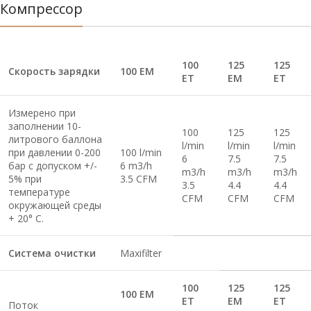
Компрессор
100
125
125
Скорость зарядки
100 EM
ET
EM
ET
Измерено при
заполнении 10-
100
125
125
литрового баллона
l/min
l/min
l/min
при давлении 0-200
100 l/min
6
7.5
7.5
бар с допуском +/-
6 m3/h
m3/h
m3/h
m3/h
5% при
3.5 CFM
3.5
4.4
4.4
температуре
CFM
CFM
CFM
окружающей среды
+ 20° C.
Система очистки
Maxifilter
100
125
125
100 EM
ET
EM
ET
Поток