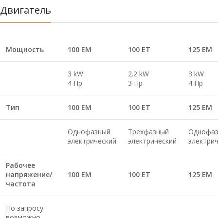
Двигатель
Мощность
100 EM
100 ET
125 EM
3 kW
2.2 kW
3 kW
4 Hp
3 Hp
4 Hp
Тип
100 EM
100 ET
125 EM
Однофазный
Трехфазный
Однофа
электрический
электрический
электри
Рабочее
напряжение/
100 EM
100 ET
125 EM
частота
По запросу
возможно