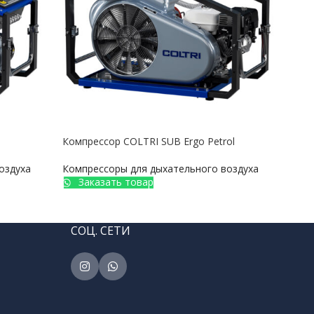
Компрессор COLTRI SUB Ergo Petrol
Комп
оздуха
Компрессоры для дыхательного воздуха
Комп
Заказать товар
З
СОЦ. СЕТИ