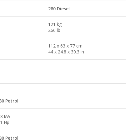
280 Diesel
121 kg
266 lb
112 x 63 x 77 cm
44 x 24.8 x 30.3 in
80 Petrol
,8 kW
.1 Hp
80 Petrol