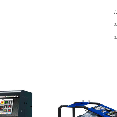
Д
2
3