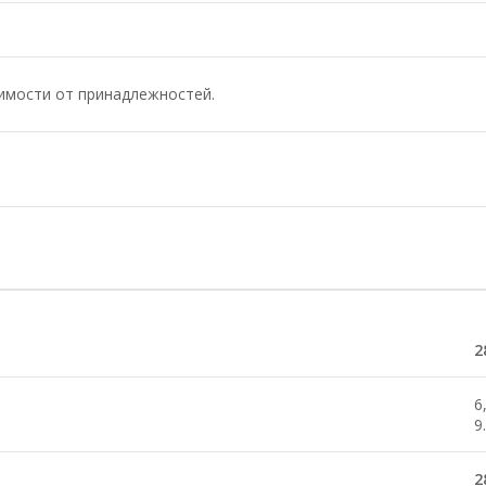
симости от принадлежностей.
2
6
9
2