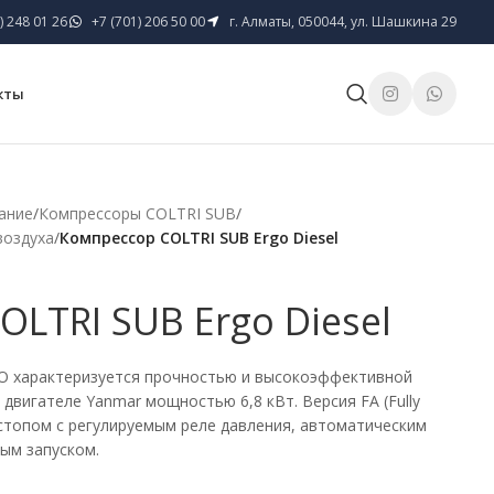
) 248 01 26
+7 (701) 206 50 00
г. Алматы, 050044, ул. Шашкина 29
кты
ание
/
Компрессоры COLTRI SUB
/
воздуха
/
Компрессор COLTRI SUB Ergo Diesel
LTRI SUB Ergo Diesel
O характеризуется прочностью и высокоэффективной
двигателе Yanmar мощностью 6,8 кВт. Версия FA (Fully
стопом с регулируемым реле давления, автоматическим
ым запуском.