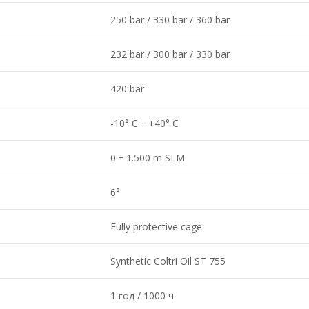
250 bar / 330 bar / 360 bar
232 bar / 300 bar / 330 bar
420 bar
-10° C ÷ +40° C
0 ÷ 1.500 m SLM
6°
Fully protective cage
Synthetic Coltri Oil ST 755
1 год / 1000 ч