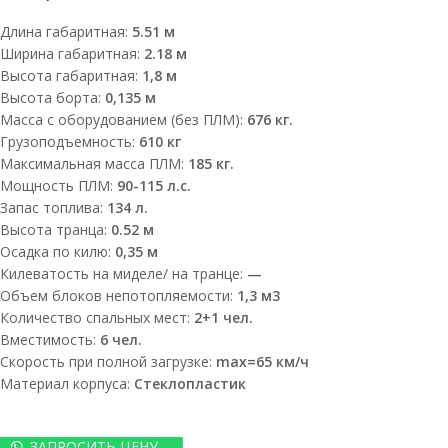
Длина габаритная:
5.51 м
Ширина габаритная:
2.18 м
Высота габаритная:
1,8 м
Высота борта:
0,135 м
Масса с оборудованием (без ПЛМ):
676 кг.
Грузоподъемность:
610 кг
Максимальная масса ПЛМ:
185 кг.
Мощность ПЛМ:
90-115 л.с.
Запас топлива:
134 л.
Высота транца:
0.52 м
Осадка по килю:
0,35 м
Килеватость на миделе/ на транце:
—
Объем блоков непотопляемости:
1,3 м3
Количество спальных мест:
2+1 чел.
Вместимость:
6 чел.
Скорость при полной загрузке:
max=65 км/ч
Материал корпуса:
Стеклопластик
ЗАПРОСИТЬ ЦЕНУ