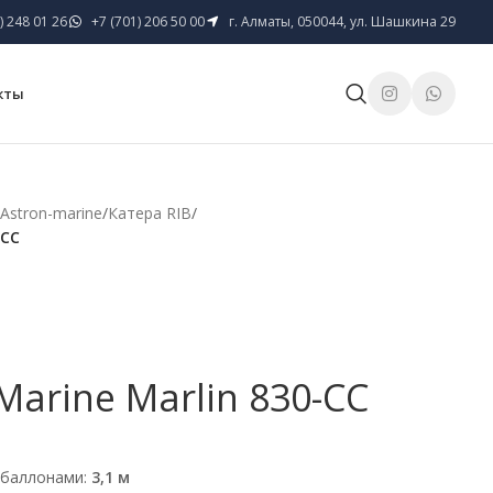
) 248 01 26
+7 (701) 206 50 00
г. Алматы, 050044, ул. Шашкина 29
кты
Astron-marine
/
Катера RIB
/
-CC
Marine Marlin 830-CC
 баллонами:
3,1 м