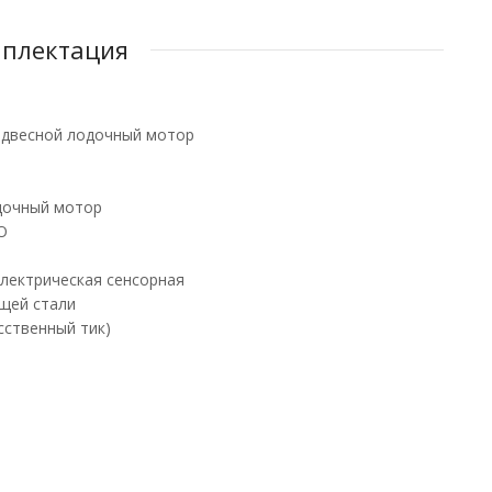
мплектация
одвесной лодочный мотор
дочный мотор
O
лектрическая сенсорная
щей стали
сственный тик)