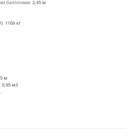
ми баллонами:
2,45 м
М):
1100 кг
,5 м
:
0,95 м3
.