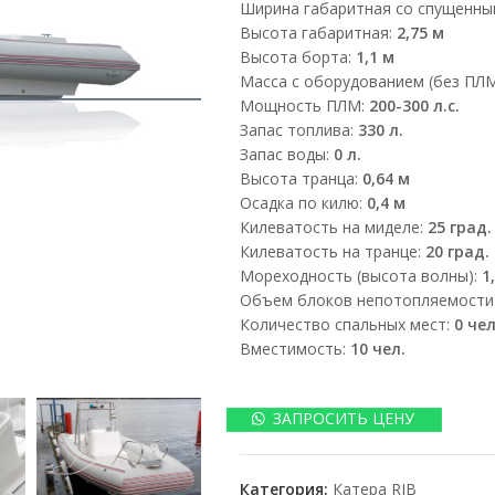
Ширина габаритная со спущенны
Высота габаритная:
2,75 м
Высота борта:
1,1 м
Масса с оборудованием (без ПЛ
Мощность ПЛМ:
200-300 л.с.
Запас топлива:
330 л.
Запас воды:
0 л.
Высота транца:
0,64 м
Осадка по килю:
0,4 м
Килеватость на миделе:
25 град.
Килеватость на транце:
20 град.
Мореходность (высота волны):
1
Объем блоков непотопляемости
Количество спальных мест:
0 чел
Вместимость:
10 чел.
ЗАПРОСИТЬ ЦЕНУ
Категория:
Катера RIB