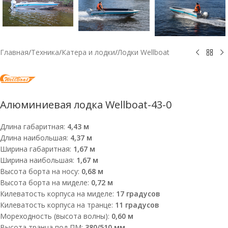
Главная
/
Техника
/
Катера и лодки
/
Лодки Wellboat
Алюминиевая лодка Wellboat-43-0
Длина габаритная:
4,43 м
Длина наибольшая:
4,37 м
Ширина габаритная:
1,67 м
Ширина наибольшая:
1,67 м
Высота борта на носу:
0,68 м
Высота борта на миделе:
0,72 м
Килеватость корпуса на миделе:
17 градусов
Килеватость корпуса на транце:
11 градусов
Мореходность (высота волны):
0,60 м
Высота транца под ПМ:
380/510 мм