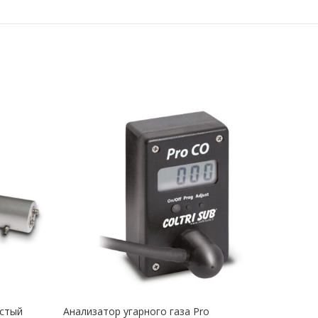
истый
Анализатор угарного газа Pro
Запр