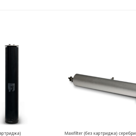
 картриджа)
Maxifilter (без картриджа) серебр