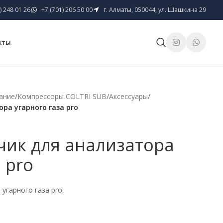
) 248 01 26
+7 (701) 206 50 00
г. Алматы, 050044, ул. Шашкина 29
кты
ание
/
Компрессоры COLTRI SUB
/
Аксессуары
/
ра угарного газа pro
чик для анализатора
 pro
угарного газа pro.