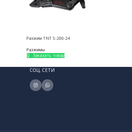
Разжим TNT S-200-24
Разж
Разжимы
Раз
Заказать товар
З
СОЦ. СЕТИ