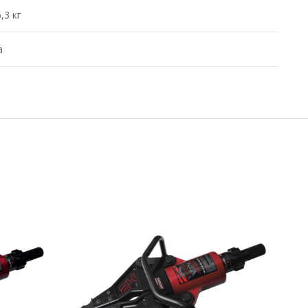
,3 кг
а