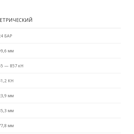
ЕТРИЧЕСКИЙ
24 БАР
09,6 мм
55 — 857 кН
31,2 КН
23,9 мм
35,3 мм
77,8 мм