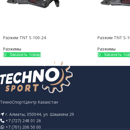
Разжим TNT S-100-24
Разжим TNT S-1
Разжимы
Разжимы
Заказать товар
Заказать то
ТехноСпортЦентр Казахстан
г. Алматы, 050044, ул. Шашкина 29
+7 (727) 248 01 26
+7 (701) 206 50 00