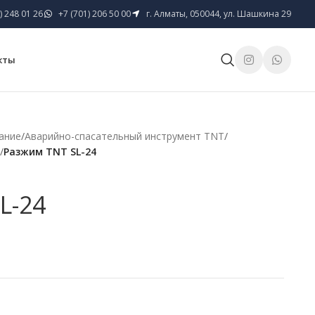
) 248 01 26
+7 (701) 206 50 00
г. Алматы, 050044, ул. Шашкина 29
кты
ание
/
Аварийно-спасательный инструмент TNT
/
/
Разжим TNT SL-24
L-24