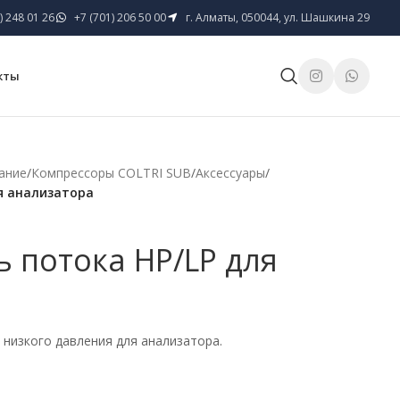
) 248 01 26
+7 (701) 206 50 00
г. Алматы, 050044, ул. Шашкина 29
кты
ание
/
Компрессоры COLTRI SUB
/
Аксессуары
/
я анализатора
 потока HP/LP для
 низкого давления для анализатора.