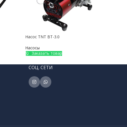
Насос TNT BT-3.0
Насо
Насосы
Насо
Заказать товар
З
СОЦ. СЕТИ