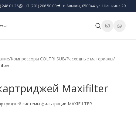
) 248 01 26
+7 (701) 206 50 00
г. Алматы, 050044, ул. Шашкина 29
кты
ание
/
Компрессоры COLTRI SUB
/
Расходные материалы
/
lter
картриджей Maxifilter
картриджей системы фильтрации MAXIFILTER.