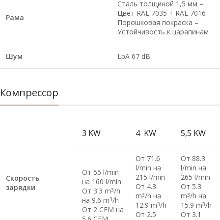
Сталь толщиной 1,5 мм –
Цвет RAL 7035 + RAL 7016 –
Рама
Порошковая покраска –
Устойчивость к царапинам
Шум
LpA 67 dB
Компрессор
3 KW
4 KW
5,5 KW
От 71.6
От 88.3
l/min на
l/min на
От 55 l/min
215 l/min
265 l/min
Скорость
на 160 l/min
От 4.3
От 5.3
зарядки
От 3.3 m
/h
3
m
/h на
m
/h на
3
3
на 9.6 m
/h
3
12.9 m
/h
15.9 m
/h
3
3
От 2 CFM на
От 2.5
От 3.1
5.6 CFM