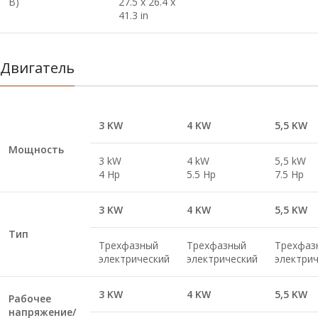
В)
27.5 x 26.4 x
41.3 in
Двигатель
3 KW
4 KW
5,5 KW
Мощность
3 kW
4 kW
5,5 kW
4 Hp
5.5 Hp
7.5 Hp
3 KW
4 KW
5,5 KW
Тип
Трехфазный
Трехфазный
Трехфаз
электрический
электрический
электри
3 KW
4 KW
5,5 KW
Рабочее
напряжение/