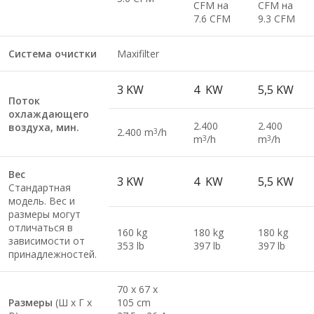
CFM на
CFM на
7.6 CFM
9.3 CFM
Система очистки
Maxifilter
3 KW
4 KW
5,5 KW
Поток
охлаждающего
2.400
2.400
воздуха, мин.
2.400 m
/h
3
m
/h
m
/h
3
3
Вес
3 KW
4 KW
5,5 KW
Стандартная
модель. Вес и
размеры могут
отличаться в
160 kg
180 kg
180 kg
зависимости от
353 lb
397 lb
397 lb
принадлежностей.
70 x 67 x
Размеры
(Ш х Г х
105 cm