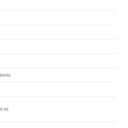
rbente
60 Hz