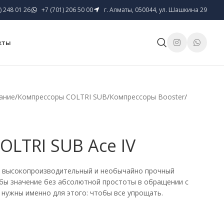
) 248 01 26
+7 (701) 206 50 00
г. Алматы, 050044, ул. Шашкина 29
кты
ание
/
Компрессоры COLTRI SUB
/
Компрессоры Booster
/
OLTRI SUB Ace IV
ть высокопроизводительный и необычайно прочный
 бы значение без абсолютной простоты в обращении с
 нужны именно для этого: чтобы все упрощать.