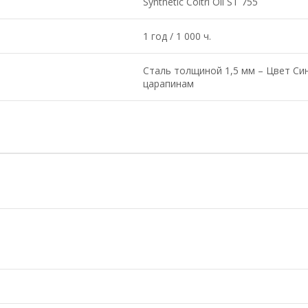
Synthetic Coltri Oil ST 755
1 год / 1 000 ч.
Сталь толщиной 1,5 мм – Цвет Си
царапинам