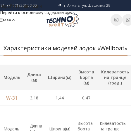
+7 (701) 206 50 00
г. Алматы, ул. Шашкина 29
Перейти к навигации
Перейти к основному содержимому
Меню
Характеристики моделей лодок «Wellboat»
Высота
Килеватость
Длина
Модель
Ширина(м)
борта
на транце
(м)
(м)
(град.)
W-31
3,18
1,44
0,47
Высота
Килеватость
Длина
Модель
Ширина(м)
борта
на транце