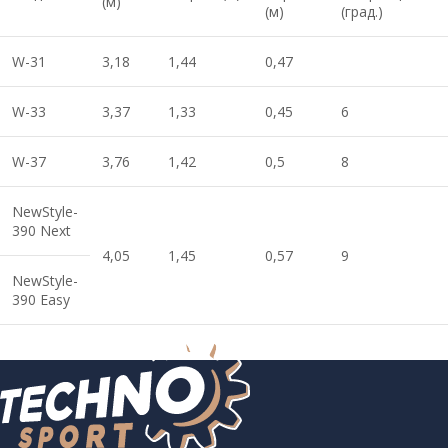
(м)
(м)
(град.)
W-31
3,18
1,44
0,47
W-33
3,37
1,33
0,45
6
W-37
3,76
1,42
0,5
8
NewStyle-
390 Next
4,05
1,45
0,57
9
NewStyle-
390 Easy